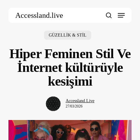
Skip
Menu
to
Accessland.live
main
search
content
GÜZELLİK & STİL
Hiper Feminen Stil Ve
İnternet kültürüyle
kesişimi
Accessland.Live
27/03/2026