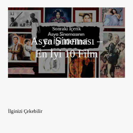
Sonraki İçerik
Asya Sineması –
En İyi 10 Film
İlginizi Çekebilir
Satürn
5.Evde