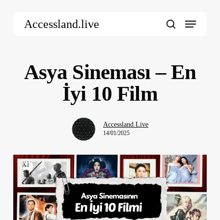
Skip
Menu
to
Accessland.live
main
search
content
Asya Sineması – En
İyi 10 Film
Accessland.Live
14/01/2025