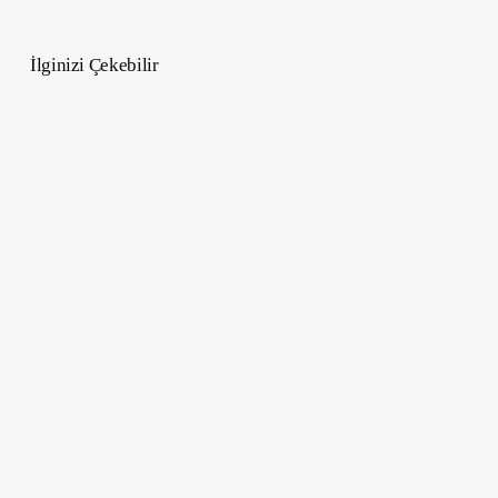
İlginizi Çekebilir
Doğum
Haritasındaki
Aile
Sırları
–
Jenerasyonel
Astroloji
ile
Atalarınızın
Gizemini
Çözün