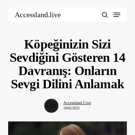
Skip
Menu
to
Accessland.live
main
search
content
Köpeğinizin Sizi
Sevdiğini Gösteren 14
Davranış: Onların
Sevgi Dilini Anlamak
Accessland.Live
19/02/2025