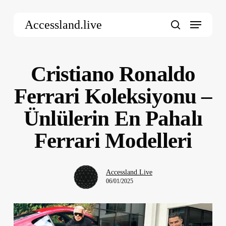
Skip
Menu
to
Accessland.live
main
search
content
Cristiano Ronaldo
Ferrari Koleksiyonu –
Ünlülerin En Pahalı
Ferrari Modelleri
Accessland.Live
06/01/2025