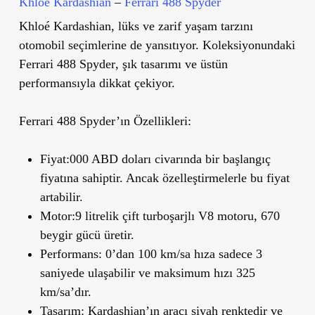
Khlo
é
Kardashian
–
Ferrari 488 Spyder
Khloé Kardashian, lüks ve zarif yaşam tarzını
otomobil seçimlerine de yansıtıyor. Koleksiyonundaki
Ferrari 488 Spyder
, şık tasarımı ve üstün
performansıyla dikkat çekiyor.
Ferrari 488 Spyder’ın Özellikleri:
Fiyat:
000 ABD doları civarında bir başlangıç
fiyatına sahiptir. Ancak özelleştirmelerle bu fiyat
artabilir.
Motor:
9 litrelik çift turboşarjlı V8 motoru,
670
beygir gücü
üretir.
Performans:
0’dan 100 km/sa hıza sadece 3
saniyede ulaşabilir ve maksimum hızı 325
km/sa’dır.
Tasarım:
Kardashian’ın aracı siyah renktedir ve