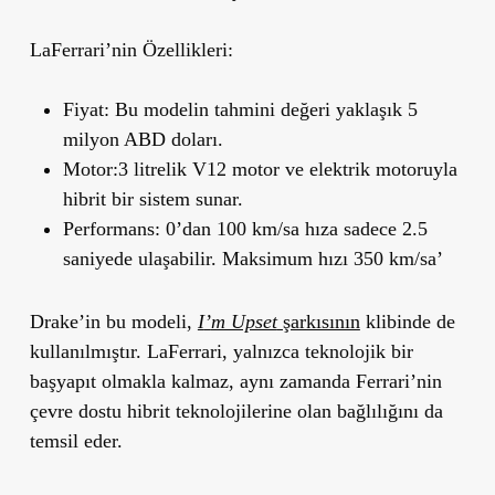
LaFerrari
’
nin Özellikleri:
Fiyat:
Bu modelin tahmini değeri yaklaşık
5
milyon ABD doları
.
Motor:
3 litrelik V12 motor ve elektrik motoruyla
hibrit bir sistem sunar.
Performans:
0’dan 100 km/sa hıza sadece 2.5
saniyede ulaşabilir. Maksimum hızı 350 km/sa’
Drake’in bu modeli,
I
’
m Upset
şarkısının
klibinde de
kullanılmıştır. LaFerrari, yalnızca teknolojik bir
başyapıt olmakla kalmaz, aynı zamanda Ferrari’nin
çevre dostu hibrit teknolojilerine olan bağlılığını da
temsil eder.