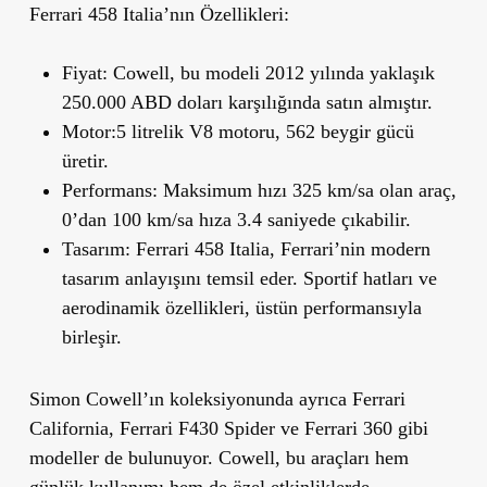
Ferrari 458 Italia
’
nın Özellikleri:
Fiyat:
Cowell, bu modeli
2012 yılında yaklaşık
250.000 ABD doları
karşılığında satın almıştır.
Motor:
5 litrelik V8 motoru,
562 beygir gücü
üretir.
Performans:
Maksimum hızı 325 km/sa olan araç,
0’dan 100 km/sa hıza 3.4 saniyede çıkabilir.
Tasarım:
Ferrari 458 Italia, Ferrari’nin modern
tasarım anlayışını temsil eder. Sportif hatları ve
aerodinamik özellikleri, üstün performansıyla
birleşir.
Simon Cowell’ın koleksiyonunda ayrıca Ferrari
California, Ferrari F430 Spider ve Ferrari 360 gibi
modeller de bulunuyor. Cowell, bu araçları hem
günlük kullanımı hem de özel etkinliklerde