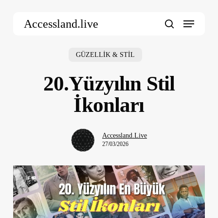
Skip
Menu
to
Accessland.live
main
search
content
GÜZELLİK & STİL
20.Yüzyılın Stil
İkonları
Accessland.Live
27/03/2026