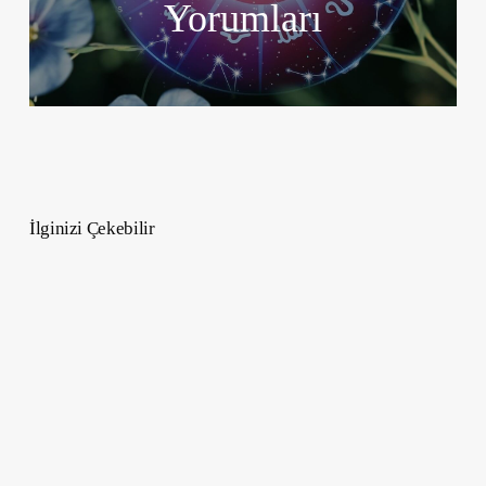
Yorumları
İlginizi Çekebilir
Oğlak
Burcu
Özellikleri
–
Disiplinin
ve
Hedef
Odaklılığın