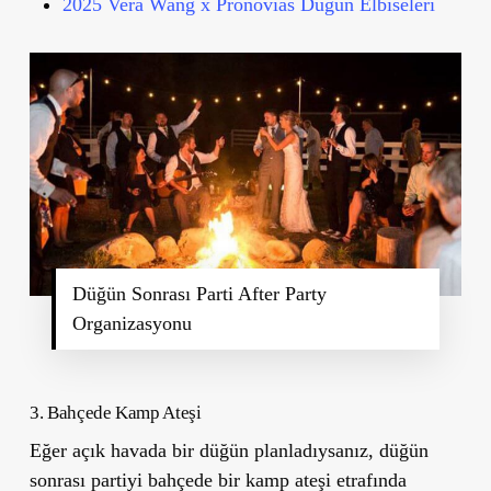
2025 Vera Wang x Pronovias Düğün Elbiseleri
Düğün Sonrası Parti After Party
Organizasyonu
3. Bahç
ede Kamp Ate
şi
Eğer açık havada bir düğün planladıysanız, düğün
sonrası partiyi bahçede bir kamp ateşi etrafında