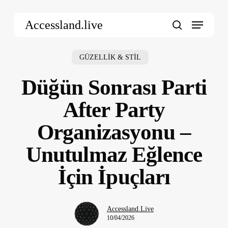
Skip
Menu
to
Accessland.live
main
search
content
GÜZELLİK & STİL
Düğün Sonrası Parti
After Party
Organizasyonu –
Unutulmaz Eğlence
İçin İpuçları
Accessland.Live
10/04/2026