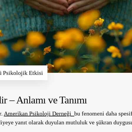
 Psikolojik Etkisi
ir – Anlamı ve Tanımı
r.
Amerikan Psikoloji Derneği
bu fenomeni daha spesifi
diyeye yanıt olarak duyulan mutluluk ve şükran duygusu