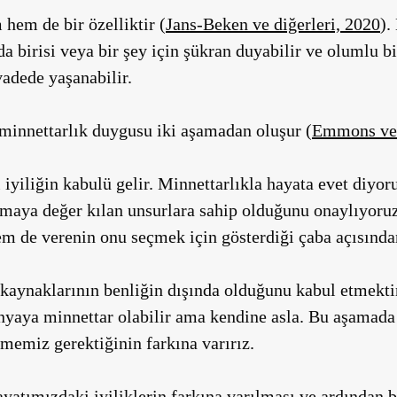
hem de bir özelliktir (
Jans-Beken ve diğerleri, 2020
).
nda birisi veya bir şey için şükran duyabilir ve olumlu b
adede yaşanabilir.
 minnettarlık duygusu iki aşamadan oluşur (
Emmons ve 
 iyiliğin kabulü gelir. Minnettarlıkla hayata evet diyo
maya değer kılan unsurlara sahip olduğunu onaylıyoruz.
m de verenin onu seçmek için gösterdiği çaba açısından
n kaynaklarının benliğin dışında olduğunu kabul etmekti
nyaya minnettar olabilir ama kendine asla. Bu aşamada 
memiz gerektiğinin farkına varırız.
yatımızdaki iyiliklerin farkına varılması ve ardından bu