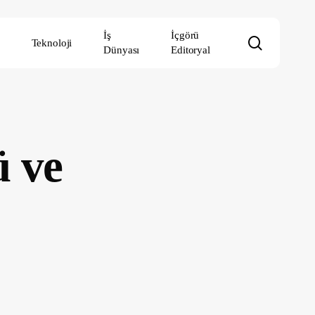
İş
İçgörü
search
Teknoloji
Dünyası
Editoryal
ü ve