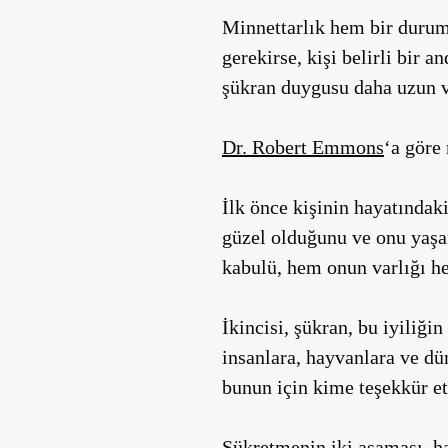
Minnettarlık hem bir durum 
gerekirse, kişi belirli bir a
şükran duygusu daha uzun v
Dr. Robert Emmons
‘a göre
İlk önce kişinin hayatındaki
güzel olduğunu ve onu yaşa
kabulü, hem onun varlığı he
İkincisi, şükran, bu iyiliği
insanlara, hayvanlara ve dü
bunun için kime teşekkür et
Şükretmenin iki aşaması, ha