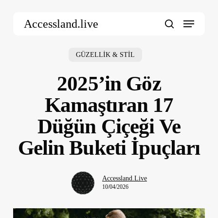
Skip
Menu
to
Accessland.live
main
search
content
GÜZELLİK & STİL
2025’in Göz
Kamaştıran 17
Düğün Çiçeği Ve
Gelin Buketi İpuçları
Accessland.Live
10/04/2026