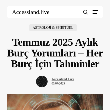
Skip
Menu
to
Accessland.live
main
search
content
ASTROLOJİ & SPİRİTÜEL
Temmuz 2025 Aylık
Burç Yorumları – Her
Burç İçin Tahminler
Accessland.Live
03/07/2025