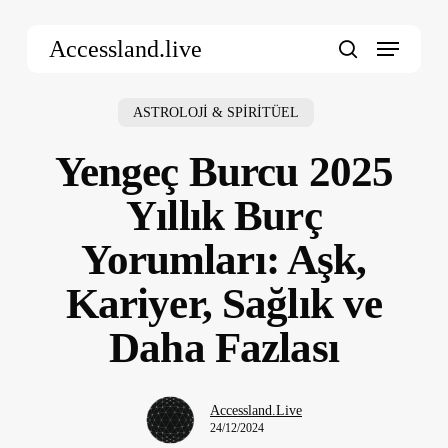
Skip
Menu
to
Accessland.live
main
search
content
ASTROLOJİ & SPİRİTÜEL
Yengeç Burcu 2025
Yıllık Burç
Yorumları: Aşk,
Kariyer, Sağlık ve
Daha Fazlası
Accessland.Live
24/12/2024