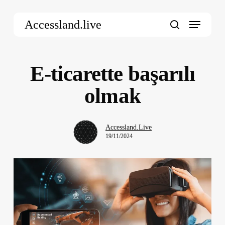
Skip
Menu
to
Accessland.live
main
search
content
E-ticarette başarılı
olmak
Accessland.Live
19/11/2024