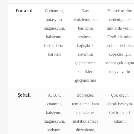
Portakal
C vitamini,
Kanı
Yüksek asidite
potasyum,
temizleme, kan
nedeniyle az
magnezyum,
basıncını
miktarda verin.
kalsiyum,
azaltma,
Özellikle mide
fosfor, beta-
bağışıklık
problemleri olan
karoten
sistemini
köpekler için
güçlendirme,
sadece çok olgu
kemikleri
meyve verin
güçlendirme
Şeftali
A, B, C
Böbrekleri
Çok olgun
vitamini,
temizleme, kanı
olarak besleyin.
kalsiyum,
temizleme,
Çekirdekleri
magnezyum,
metabolizmayı
çıkarın
sodyum,
düzenleme,