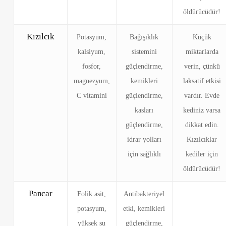
öldürücüdür!
Kızılcık
Potasyum,
Bağışıklık
Küçük
kalsiyum,
sistemini
miktarlarda
fosfor,
güçlendirme,
verin, çünkü
magnezyum,
kemikleri
laksatif etkisi
C vitamini
güçlendirme,
vardır. Evde
kasları
kediniz varsa
güçlendirme,
dikkat edin.
idrar yolları
Kızılcıklar
için sağlıklı
kediler için
öldürücüdür!
Pancar
Folik asit,
Antibakteriyel
potasyum,
etki, kemikleri
yüksek su
güçlendirme,