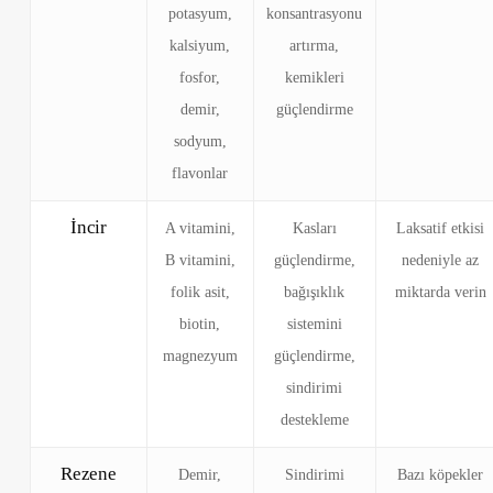
potasyum,
konsantrasyonu
kalsiyum,
artırma,
fosfor,
kemikleri
demir,
güçlendirme
sodyum,
flavonlar
İncir
A vitamini,
Kasları
Laksatif etkisi
B vitamini,
güçlendirme,
nedeniyle az
folik asit,
bağışıklık
miktarda verin
biotin,
sistemini
magnezyum
güçlendirme,
sindirimi
destekleme
Rezene
Demir,
Sindirimi
Bazı köpekler