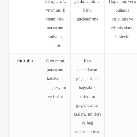
kalsiyum, C
yardımcı olma,
Haşlanmış veya
vitamini, B
kalbi
buharda
vitaminleri,
güçlendirme
pişirilmiş ve
potasyum,
ezilmiş olarak
sodyum,
besleyin
demir
Hindiba
C vitamini,
Kan
potasyum,
damarlarını
kalsiyum,
güçlendirme,
magnezyum
bağışıklık
ve fosfor
sistemini
güçlendirme,
kasları, sinirleri
ve bağ
dokusunu inşa