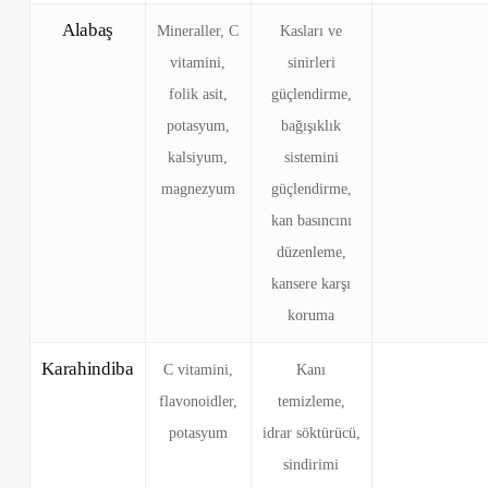
Alabaş
Mineraller, C
Kasları ve
vitamini,
sinirleri
folik asit,
güçlendirme,
potasyum,
bağışıklık
kalsiyum,
sistemini
magnezyum
güçlendirme,
kan basıncını
düzenleme,
kansere karşı
koruma
Karahindiba
C vitamini,
Kanı
flavonoidler,
temizleme,
potasyum
idrar söktürücü,
sindirimi