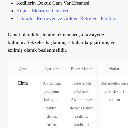
Kedilerin Dokuz Canı Var Efsanesi
Köpek Irkları ve Cinsleri
Labrador Retriever ve Golden Retriever Farkları
Genel olarak beslenme uzmanları şu tavsiyede
bulunur: Sebzeler haşlanmış – buharda pişirilmiş ve
ezilmiş olarak beslenmelidir.
Çeşit
İçerikler
Etken Madde
Notlar
Elma
A vitamini,
Kolesterolü
Beslemeden önc
potasyum,
düşürme,
çekirdekleri
kalsiyum,
Alzheimer ve
çıkarın
pektin,
demans riskini
demir,
azaltma,
fosfor,
sindirimi