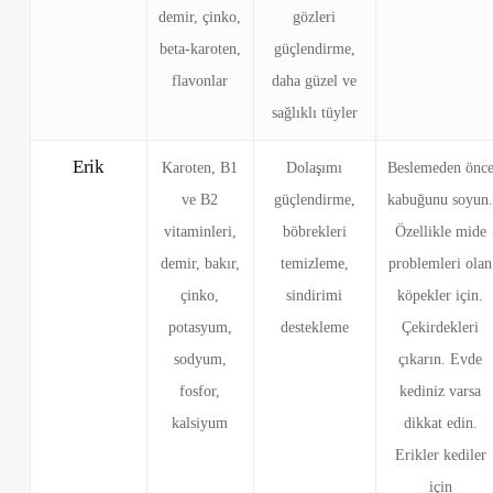
demir, çinko,
gözleri
beta-karoten,
güçlendirme,
flavonlar
daha güzel ve
sağlıklı tüyler
Erik
Karoten, B1
Dolaşımı
Beslemeden önc
ve B2
güçlendirme,
kabuğunu soyun
vitaminleri,
böbrekleri
Özellikle mide
demir, bakır,
temizleme,
problemleri olan
çinko,
sindirimi
köpekler için.
potasyum,
destekleme
Çekirdekleri
sodyum,
çıkarın. Evde
fosfor,
kediniz varsa
kalsiyum
dikkat edin.
Erikler kediler
için