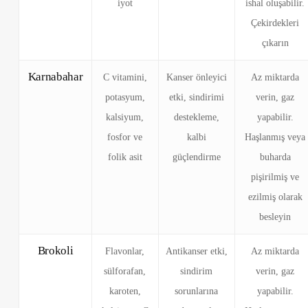
iyot
ishal oluşabilir.
Çekirdekleri
çıkarın
Karnabahar
C vitamini,
Kanser önleyici
Az miktarda
potasyum,
etki, sindirimi
verin, gaz
kalsiyum,
destekleme,
yapabilir.
fosfor ve
kalbi
Haşlanmış veya
folik asit
güçlendirme
buharda
pişirilmiş ve
ezilmiş olarak
besleyin
Brokoli
Flavonlar,
Antikanser etki,
Az miktarda
sülforafan,
sindirim
verin, gaz
karoten,
sorunlarına
yapabilir.