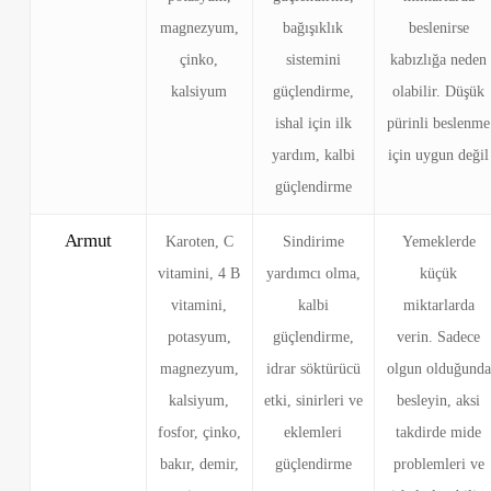
magnezyum,
bağışıklık
beslenirse
çinko,
sistemini
kabızlığa neden
kalsiyum
güçlendirme,
olabilir. Düşük
ishal için ilk
pürinli beslenme
yardım, kalbi
için uygun değil
güçlendirme
Armut
Karoten, C
Sindirime
Yemeklerde
vitamini, 4 B
yardımcı olma,
küçük
vitamini,
kalbi
miktarlarda
potasyum,
güçlendirme,
verin. Sadece
magnezyum,
idrar söktürücü
olgun olduğunda
kalsiyum,
etki, sinirleri ve
besleyin, aksi
fosfor, çinko,
eklemleri
takdirde mide
bakır, demir,
güçlendirme
problemleri ve