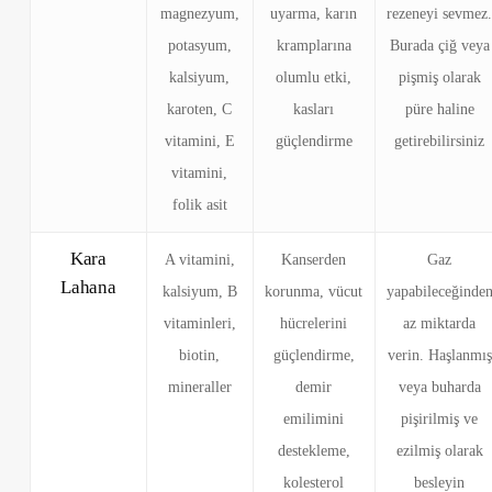
magnezyum,
uyarma, karın
rezeneyi sevmez
potasyum,
kramplarına
Burada çiğ veya
kalsiyum,
olumlu etki,
pişmiş olarak
karoten, C
kasları
püre haline
vitamini, E
güçlendirme
getirebilirsiniz
vitamini,
folik asit
Kara
A vitamini,
Kanserden
Gaz
Lahana
kalsiyum, B
korunma, vücut
yapabileceğinde
vitaminleri,
hücrelerini
az miktarda
biotin,
güçlendirme,
verin. Haşlanmış
mineraller
demir
veya buharda
emilimini
pişirilmiş ve
destekleme,
ezilmiş olarak
kolesterol
besleyin