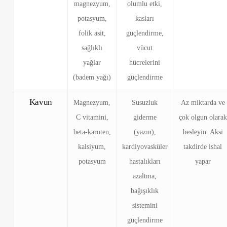
magnezyum,
olumlu etki,
potasyum,
kasları
folik asit,
güçlendirme,
sağlıklı
vücut
yağlar
hücrelerini
(badem yağı)
güçlendirme
Kavun
Magnezyum,
Susuzluk
Az miktarda ve
C vitamini,
giderme
çok olgun olarak
beta-karoten,
(yazın),
besleyin. Aksi
kalsiyum,
kardiyovasküler
takdirde ishal
potasyum
hastalıkları
yapar
azaltma,
bağışıklık
sistemini
güçlendirme