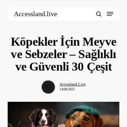
Skip
Menu
to
Accessland.live
main
search
content
Köpekler İçin Meyve
ve Sebzeler – Sağlıklı
ve Güvenli 30 Çeşit
Accessland.Live
14/08/2025