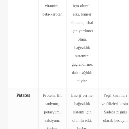
vitamini,
için olumlu
beta-karoten
etki, kanser
önleme, ishal
için yardımcı
olma,
bağışıklık
sistemini
güçlendirme,
daha sağlıklı
tüyler
Patates
Protein, lif,
Enerji verme,
Yeşil kısımları
sodyum,
bağışıklık
ve filizleri kesin
potasyum,
sistemi için
Sadece pişmiş
kalsiyum,
olumlu etki,
olarak besleyin
fosfor,
kasları