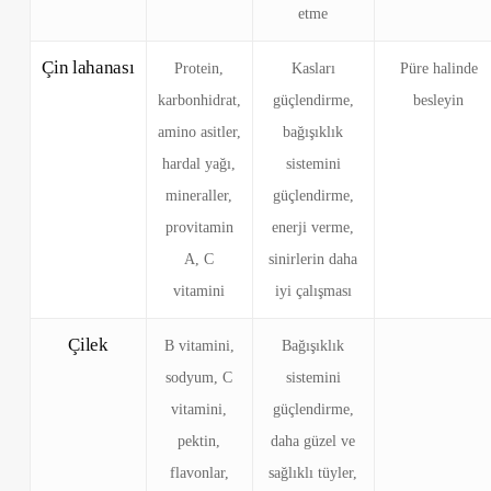
etme
Çin lahanası
Protein,
Kasları
Püre halinde
karbonhidrat,
güçlendirme,
besleyin
amino asitler,
bağışıklık
hardal yağı,
sistemini
mineraller,
güçlendirme,
provitamin
enerji verme,
A, C
sinirlerin daha
vitamini
iyi çalışması
Çilek
B vitamini,
Bağışıklık
sodyum, C
sistemini
vitamini,
güçlendirme,
pektin,
daha güzel ve
flavonlar,
sağlıklı tüyler,