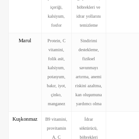
içeriği,
böbrekleri ve
kalsiyum,
idrar yollarını
fosfor
temizleme
Marul
Protein, C
Sindirimi
vitamini,
destekleme,
folik asit,
fiziksel
kalsiyum,
savunmayı
potasyum,
artırma, anemi
bakır, iyot,
riskini azaltma,
çinko,
kan oluşumuna
manganez
yardımcı olma
Kuşkonmaz
B9 vitamini,
İdrar
provitamin
söktürücü,
A, C
böbrekleri