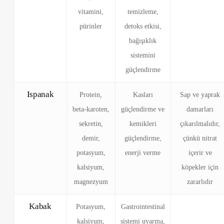
vitamini,
temizleme,
pürinler
detoks etkisi,
bağışıklık
sistemini
güçlendirme
Ispanak
Protein,
Kasları
Sap ve yaprak
beta-karoten,
güçlendirme ve
damarları
sekretin,
kemikleri
çıkarılmalıdır,
demir,
güçlendirme,
çünkü nitrat
potasyum,
enerji verme
içerir ve
kalsiyum,
köpekler için
magnezyum
zararlıdır
Kabak
Potasyum,
Gastrointestinal
kalsiyum,
sistemi uyarma,