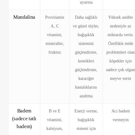
uyarma
Mandalina
Provitamin
Daha sağlıklı
Yüksek asidite
A, C
ve güzel tüyler,
nedeniyle az
vitamini,
bağışıklık
miktarda verin.
mineraller,
sistemini
Özellikle mide
fruktoz
güçlendirme,
problemleri olan
kemikleri
köpekler için
güçlendirme,
sadece çok olgu
karaciğer
meyve verin
hastalıklarını
azaltma
Badem
B ve E
Enerji verme,
Acı badem
(sadece tatlı
vitamini,
bağışıklık
vermeyin
badem)
kalsiyum,
sistemi için