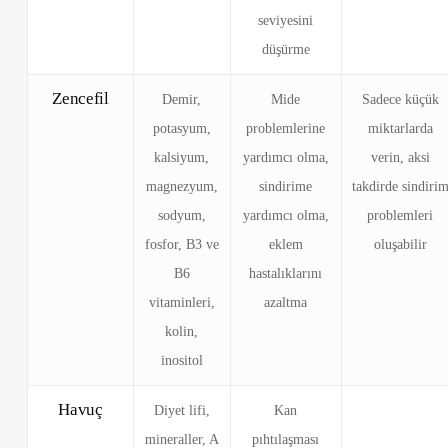
seviyesini
düşürme
Zencefil
Demir,
Mide
Sadece küçük
potasyum,
problemlerine
miktarlarda
kalsiyum,
yardımcı olma,
verin, aksi
magnezyum,
sindirime
takdirde sindiri
sodyum,
yardımcı olma,
problemleri
fosfor, B3 ve
eklem
oluşabilir
B6
hastalıklarını
vitaminleri,
azaltma
kolin,
inositol
Havuç
Diyet lifi,
Kan
mineraller, A
pıhtılaşması