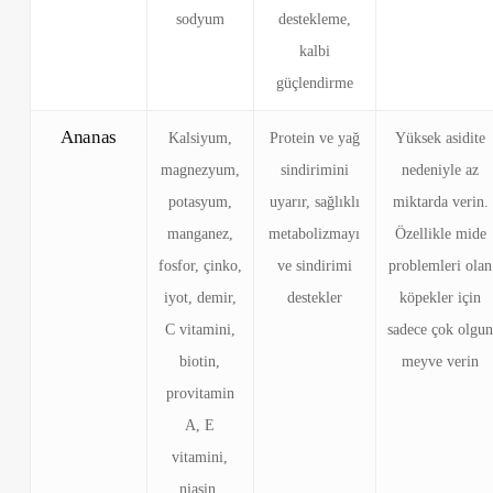
sodyum
destekleme,
kalbi
güçlendirme
Ananas
Kalsiyum,
Protein ve yağ
Yüksek asidite
magnezyum,
sindirimini
nedeniyle az
potasyum,
uyarır, sağlıklı
miktarda verin.
manganez,
metabolizmayı
Özellikle mide
fosfor, çinko,
ve sindirimi
problemleri olan
iyot, demir,
destekler
köpekler için
C vitamini,
sadece çok olgu
biotin,
meyve verin
provitamin
A, E
vitamini,
niasin,