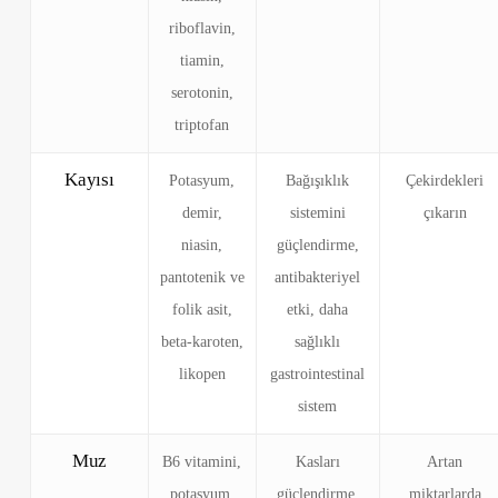
riboflavin,
tiamin,
serotonin,
triptofan
Kayısı
Potasyum,
Bağışıklık
Çekirdekleri
demir,
sistemini
çıkarın
niasin,
güçlendirme,
pantotenik ve
antibakteriyel
folik asit,
etki, daha
beta-karoten,
sağlıklı
likopen
gastrointestinal
sistem
Muz
B6 vitamini,
Kasları
Artan
potasyum,
güçlendirme,
miktarlarda