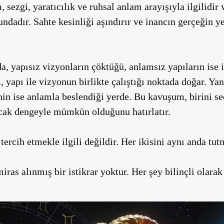
, sezgi, yaratıcılık ve ruhsal anlam arayışıyla ilgilid
dadır. Sahte kesinliği aşındırır ve inancın gerçeğin yer
, yapısız vizyonların çöktüğü, anlamsız yapıların ise iç
l, yapı ile vizyonun birlikte çalıştığı noktada doğar. Ya
nin ise anlamla beslendiği yerde. Bu kavuşum, birini s
ncak dengeyle mümkün olduğunu hatırlatır.
ercih etmekle ilgili değildir. Her ikisini aynı anda tut
iras alınmış bir istikrar yoktur. Her şey bilinçli olarak