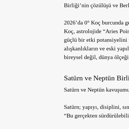
Birliği’nin çözülüşü ve Ber
2026’da 0° Koç burcunda ge
Koç, astrolojide “Aries Poin
güçlü bir etki potansiyelini
alışkanlıkların ve eski yapı
bireysel değil, dünya ölçeği
Satürn ve Neptün Birl
Satürn ve Neptün kavuşumu,
Satürn; yapıyı, disiplini, s
“Bu gerçekten sürdürülebil