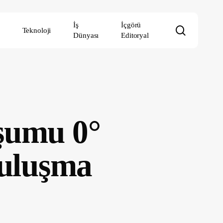
İş
İçgörü
search
Teknoloji
Dünyası
Editoryal
şumu 0°
Buluşma