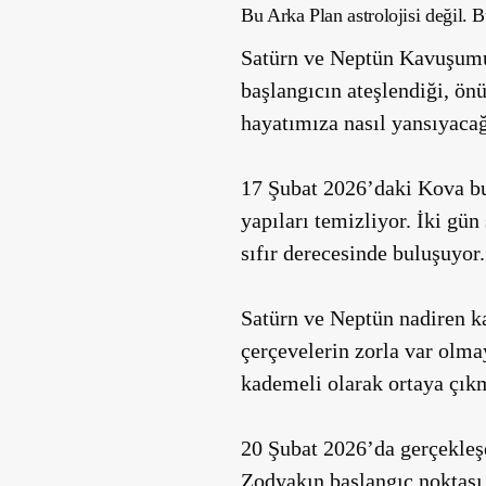
Bu Arka Plan astrolojisi değil. B
Satürn ve Neptün Kavuşumu 
başlangıcın ateşlendiği, ön
hayatımıza nasıl yansıyacağ
17 Şubat 2026’daki Kova burc
yapıları temizliyor. İki gü
sıfır derecesinde buluşuyor.
Satürn ve Neptün nadiren ka
çerçevelerin zorla var olma
kademeli olarak ortaya çık
20 Şubat 2026’da gerçekleş
Zodyakın başlangıç noktası