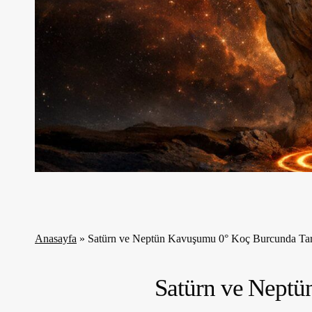
Anasayfa
»
Satürn ve Neptün Kavuşumu 0° Koç Burcunda Tar
Satürn ve Neptü