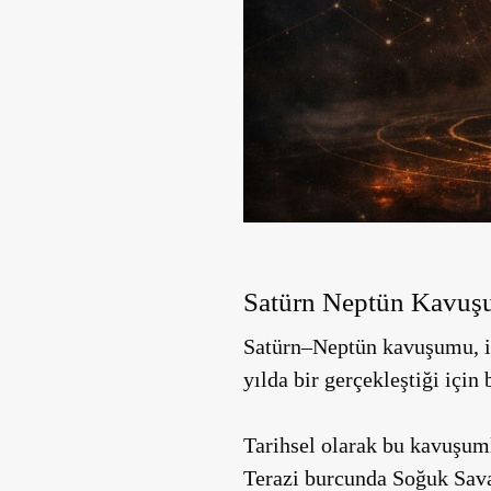
Satürn Neptün Kavuş
Satürn–Neptün kavuşumu, ik
yılda bir gerçekleştiği için
Tarihsel olarak bu kavuşuml
Terazi burcunda Soğuk Sava