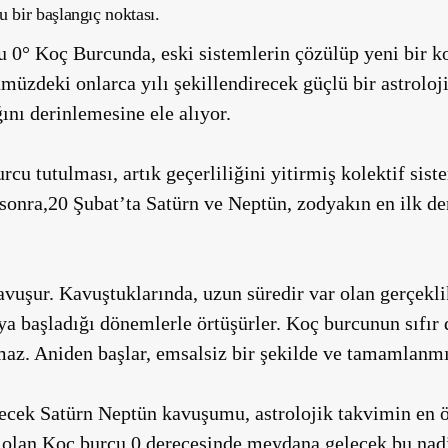
u bir başlangıç noktası.
0° Koç Burcunda, eski sistemlerin çözülüp yeni bir kol
ümüzdeki onlarca yılı şekillendirecek güçlü bir astrolo
ını derinlemesine ele alıyor.
u tutulması, artık geçerliliğini yitirmiş kolektif siste
n sonra,20 Şubat’ta Satürn ve Neptün, zodyakın en ilk d
vuşur. Kavuştuklarında, uzun süredir var olan gerçekli
ya başladığı dönemlerle örtüşürler. Koç burcunun sıfır
maz. Aniden başlar, emsalsiz bir şekilde ve tamamlanmı
ecek Satürn Neptün kavuşumu, astrolojik takvimin en ön
 olan Koç burcu 0 derecesinde meydana gelecek bu na