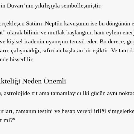
lin Duvarı’nın yıkılışıyla sembolleşmiştir.
rçekleşen Satürn–Neptün kavuşumu ise bu döngünün en 
t” olarak bilinir ve mutlak başlangıcı, ham eylem enerj
 ve kişisel iradenin uyanışını temsil eder. Bu derece, 
ların çalışmadığı, sıfırdan başlatan bir eşiktir. Ve tam 
nde hissedilir.
ikteliği Neden Önemli
 astrolojide zıt ama tamamlayıcı iki gücün aynı noktad
ınırları, zamanın testini ve hesap verebilirliği simgelerk
ir mi?”