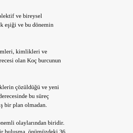
ektif ve bireysel
jik eşiği ve bu dönemin
mleri, kimlikleri ve
erecesi olan Koç burcunun
klerin çözüldüğü ve yeni
 derecesinde bu süreç
ş bir plan olmadan.
emli olaylarından biridir.
dir buluşma, önümüzdeki 36