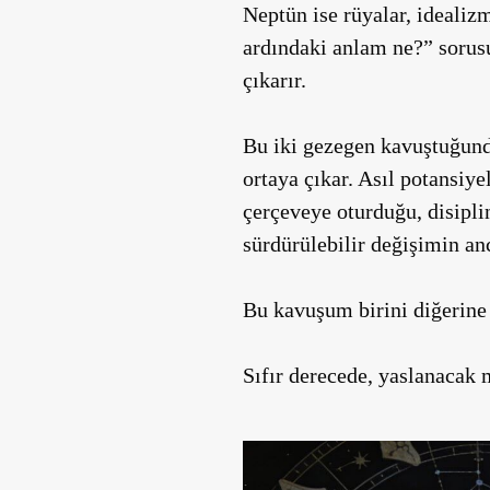
Neptün ise rüyalar, idealizm
ardındaki anlam ne?” sorusun
çıkarır.
Bu iki gezegen kavuştuğunda
ortaya çıkar. Asıl potansiye
çerçeveye oturduğu, disipli
sürdürülebilir değişimin a
Bu kavuşum birini diğerine t
Sıfır derecede, yaslanacak m