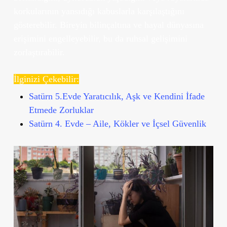
korkularının yansıdığı kabuslarla karşılaştığını
gösterebilir. Bireyin bilinçaltına ve hayal dünyasına
erişimini engelleyebilir, bu da ruhsal gelişimini
zorlaştırabilir.
İlginizi Çekebilir:
Satürn 5.Evde Yaratıcılık, Aşk ve Kendini İfade
Etmede Zorluklar
Satürn 4. Evde – Aile, Kökler ve İçsel Güvenlik