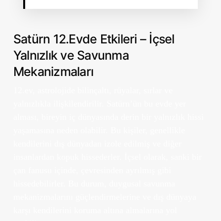
Satürn 12.Evde Etkileri – İçsel
Yalnızlık ve Savunma
Mekanizmaları
12.ev, astrolojide bilinçaltı, rüyalar, sırlar ve
yalnızlıkla ilişkilendirilir. Satürn’ün bu evde yer
alması, bireyin iç dünyasında derin bir yalnızlık hissi
yaşamasına neden olabilir. Bu kişiler, genellikle
kendilerini dış dünyadan izole edilmiş ve diğer
insanlardan kopuk hissederler. İçsel olarak, sanki bir
çan fanusu içinde, çevresinden ayrılmış gibi
hissedebilirler. Bu durum, duygusal savunma
mekanizmalarını güçlendirmelerine ve dış dünyaya
karşı kendilerini koruma altına almalarına yol