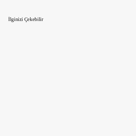
İlginizi Çekebilir
Uzaktan
Çalışılabilir
Dijital
Göçebe
İşleri