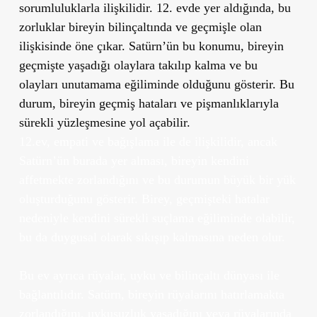
sorumluluklarla ilişkilidir. 12. evde yer aldığında, bu
zorluklar bireyin bilinçaltında ve geçmişle olan
ilişkisinde öne çıkar. Satürn’ün bu konumu, bireyin
geçmişte yaşadığı olaylara takılıp kalma ve bu
olayları unutamama eğiliminde olduğunu gösterir. Bu
durum, bireyin geçmiş hataları ve pişmanlıklarıyla
sürekli yüzleşmesine yol açabilir.
12.ev, empati ve bağışlama ile de ilişkilidir, ancak
Satürn’ün burada yer alması, bireyin kendini
affetmekte zorlandığını ve bu durumun büyük bir yük
oluşturduğunu gösterir. Birey, geçmişteki hatalar
nedeniyle kendini sürekli suçlama eğiliminde olabilir,
bu da duygusal olarak sıkışıp kalmasına neden olur.
Bu ev ayrıca rüyalar, uyku ve bilinçaltı dünyası ile
bağlantılıdır. Satürn, bireyin rüyalarını hatırlamakta
zorlandığını, uykusuzluk yaşadığını veya rüyalarında