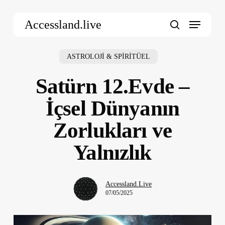
Skip
Menu
to
Accessland.live
main
search
content
ASTROLOJİ & SPİRİTÜEL
Satürn 12.Evde –
İçsel Dünyanın
Zorlukları ve
Yalnızlık
Accessland.Live
07/05/2025