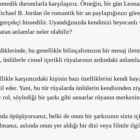
medik durumlarla karşılaşırız. Örneğin, bir gün Leona
hael B. Jordan ile romantik bir an paylaştığınızı görebi
gerçekçi hissedilir. Uyandığınızda kendinizi heyecanlı v
atan anlamlar neler olabilir?
iklerinde, bu genellikle bilinçaltımızın bir mesaj iletm
, ünlülerle cinsel içerikli rüyalarının ardındaki anlam
llikle karşımızdaki kişinin bazı özelliklerini kendi hay
l eder. Yani, bu tür rüyalarda ünlülerin kendisinden zi
r rol, söylediği bir şarkı gibi unsurlar rüyanın merkezind
ada öpüşüyorsanız, belki de onun bir şarkısının sizin içi
manız, aslında onun yer aldığı bir dizi veya filmle ilgil