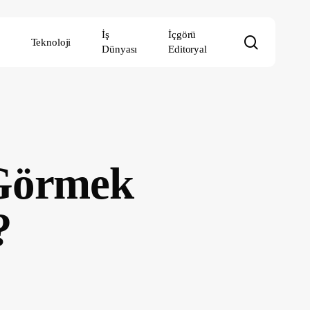
İş
İçgörü
search
Teknoloji
Dünyası
Editoryal
 Görmek
?