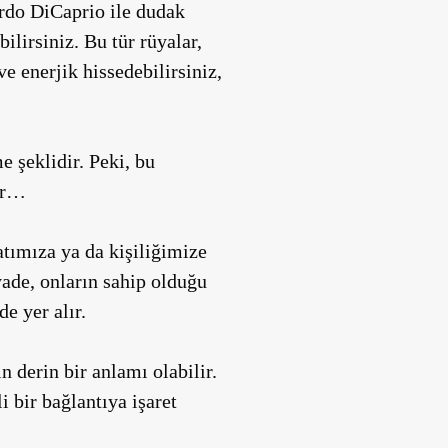
rdo DiCaprio ile dudak
lirsiniz. Bu tür rüyalar,
e enerjik hissedebilirsiniz,
e şeklidir. Peki, bu
lar…
atımıza ya da kişiliğimize
yade, onların sahip olduğu
e yer alır.
n derin bir anlamı olabilir.
i bir bağlantıya işaret