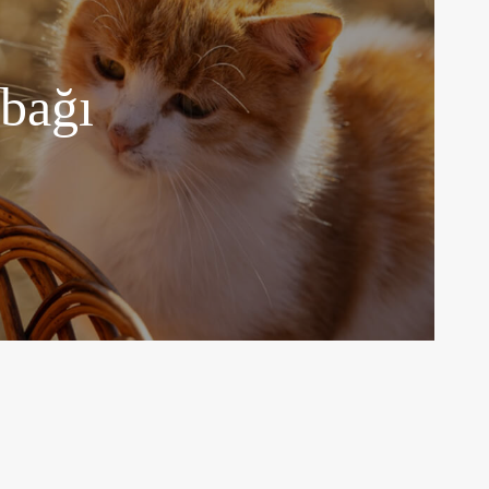
abağı