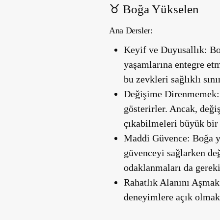
♉️
Boğa Yükselen
Ana Dersler:
Keyif ve Duyusallık:
Boğ
yaşamlarına entegre etm
bu zevkleri sağlıklı sın
Değişime Direnmemek:
gösterirler. Ancak, deği
çıkabilmeleri büyük bir 
Maddi Güvence:
Boğa yü
güvenceyi sağlarken değ
odaklanmaları da gereki
Rahatlık Alanını Aşmak
deneyimlere açık olmak v