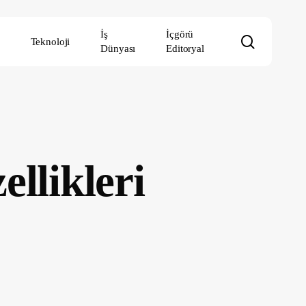
İş
İçgörü
search
Teknoloji
Dünyası
Editoryal
llikleri