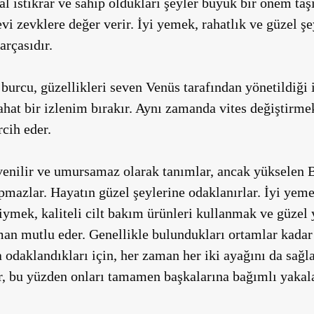
sal istikrar ve sahip oldukları şeyler büyük bir önem t
i zevklere değer verir. İyi yemek, rahatlık ve güzel şe
arçasıdır.
burcu, güzellikleri seven Venüs tarafından yönetildiği
 rahat bir izlenim bırakır. Aynı zamanda vites değiştirm
rcih eder.
üvenilir ve umursamaz olarak tanımlar, ancak yükselen 
apmazlar. Hayatın güzel şeylerine odaklanırlar. İyi ye
iymek, kaliteli cilt bakım ürünleri kullanmak ve güzel 
man mutlu eder. Genellikle bulundukları ortamlar kadar
 odaklandıkları için, her zaman her iki ayağını da sağl
, bu yüzden onları tamamen başkalarına bağımlı yakal