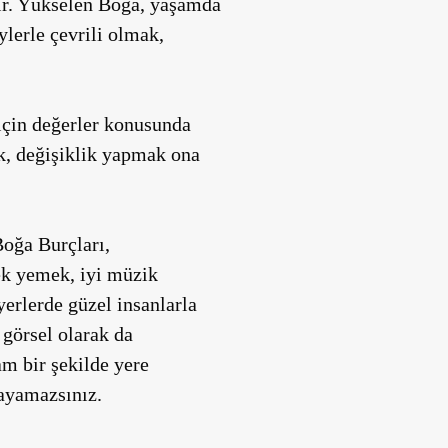
aşır. Yükselen Boğa, yaşamda
ylerle çevrili olmak,
 için değerler konusunda
ek, değişiklik yapmak ona
Boğa Burçları,
mek yemek, iyi müzik
yerlerde güzel insanlarla
 görsel olarak da
am bir şekilde yere
ayamazsınız.