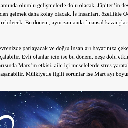
nlamında olumlu gelişmelerle dolu olacak. Jüpiter’in des
den gelmek daha kolay olacak. İş insanları, özellikle O
irebilecek. Bu dönem, aynı zamanda finansal kazançlar
evrenizde parlayacak ve doğru insanları hayatınıza çek
 çalabilir. Evli olanlar için ise bu dönem, neşe dolu etk
ısında Mars’ın etkisi, aile içi meselelerde stres yarat
aşanabilir. Mülkiyetle ilgili sorunlar ise Mart ayı boyu