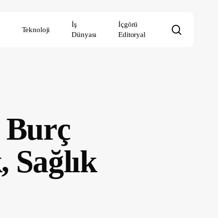
İş
İçgörü
search
Teknoloji
Dünyası
Editoryal
k Burç
, Sağlık