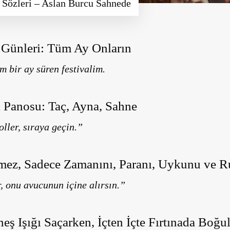
Sözleri – Aslan Burcu Sahnede
Günleri: Tüm Ay Onların
m bir ay süren festivalim.
 Panosu: Taç, Ayna, Sahne
oller, sıraya geçin.”
emez, Sadece Zamanını, Paranı, Uykunu ve 
r, onu avucunun içine alırsın.”
eş Işığı Saçarken, İçten İçte Fırtınada Boğ