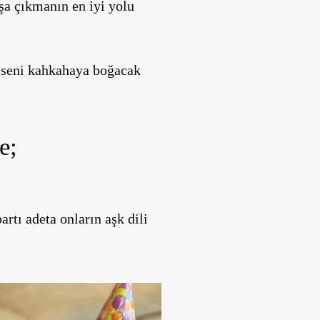
aşa çıkmanın en iyi yolu
e seni kahkahaya boğacak
e;
rtı adeta onların aşk dili