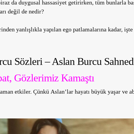
biraz da duygusal hassasiyet getirirken, tüm bunlarla b
rı değil de nedir?
inden yanlışlıkla yapılan ego patlamalarına kadar, işt
cu Sözleri – Aslan Burcu Sahned
apat, Gözlerimiz Kamaştı
zaman etkiler. Çünkü
Aslan’lar hayatı büyük yaşar ve aba