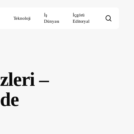
İş
İçgörü
search
Teknoloji
Dünyası
Editoryal
leri –
ede