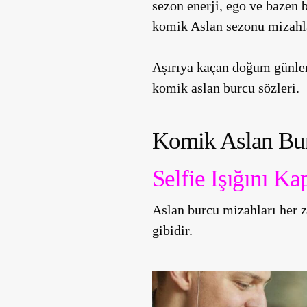
sezon enerji, ego ve bazen 
komik Aslan sezonu mizahla
Aşırıya kaçan doğum günler
komik aslan burcu sözleri.
Komik Aslan Bur
Selfie Işığını K
Aslan burcu mizahları her 
gibidir.