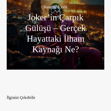
Sonraki İçerik
Joker’in Çarpık
Gülüşü – Gerçek
Hayattaki İlham
Kaynağı Ne?
İlginizi Çekebilir
7