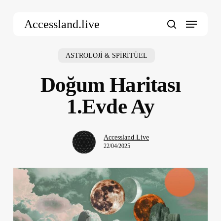
Skip
Menu
to
Accessland.live
main
search
content
ASTROLOJİ & SPİRİTÜEL
Doğum Haritası
1.Evde Ay
Accessland.Live
22/04/2025