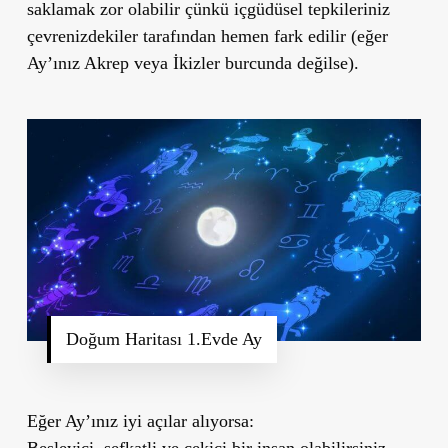
saklamak zor olabilir çünkü içgüdüsel tepkileriniz
çevrenizdekiler tarafından hemen fark edilir (eğer
Ay’ınız Akrep veya İkizler burcunda değilse).
Doğum Haritası 1.Evde Ay
Eğer Ay’ınız
iyi açılar alıyorsa:
Besleyici, şefkatli ve çekici bir insan olabilirsiniz.