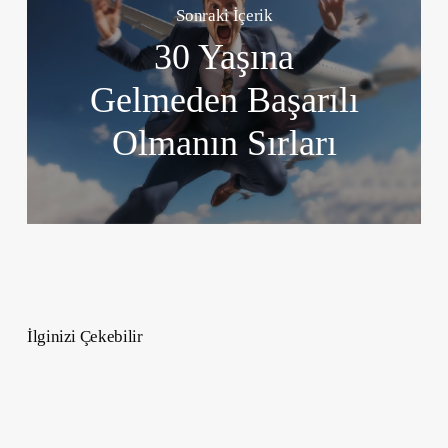
Sonraki İçerik
30 Yaşına
Gelmeden Başarılı
Olmanın Sırları
İlginizi Çekebilir
Christopher
Nolan’ın
Yeni