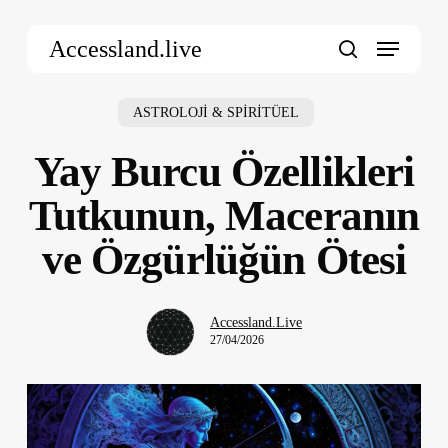
Skip
Menu
to
Accessland.live
main
search
content
ASTROLOJİ & SPİRİTÜEL
Yay Burcu Özellikleri
Tutkunun, Maceranın
ve Özgürlüğün Ötesi
Accessland.Live
27/04/2026