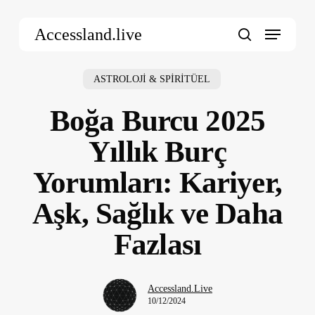
Skip
Menu
to
Accessland.live
main
search
content
ASTROLOJİ & SPİRİTÜEL
Boğa Burcu 2025
Yıllık Burç
Yorumları: Kariyer,
Aşk, Sağlık ve Daha
Fazlası
Accessland.Live
10/12/2024