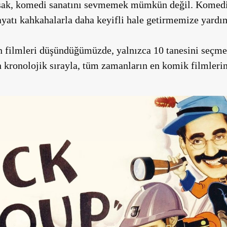
sak, komedi sanatını sevmemek mümkün değil. Komedi 
atı kahkahalarla daha keyifli hale getirmemize yardımc
en filmleri düşündüğümüzde, yalnızca 10 tanesini seçm
kronolojik sırayla, tüm zamanların en komik filmlerini