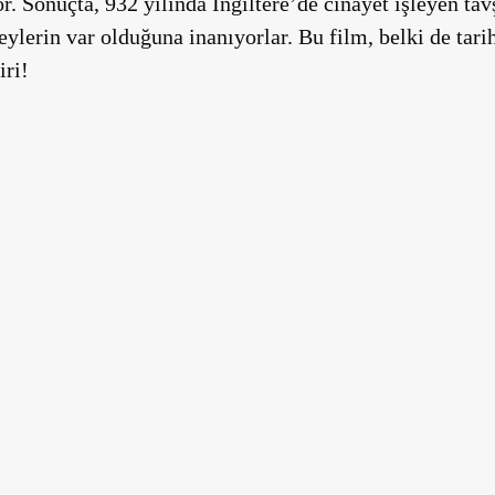
 Sonuçta, 932 yılında İngiltere’de cinayet işleyen tavş
eylerin var olduğuna inanıyorlar. Bu film, belki de tari
iri!