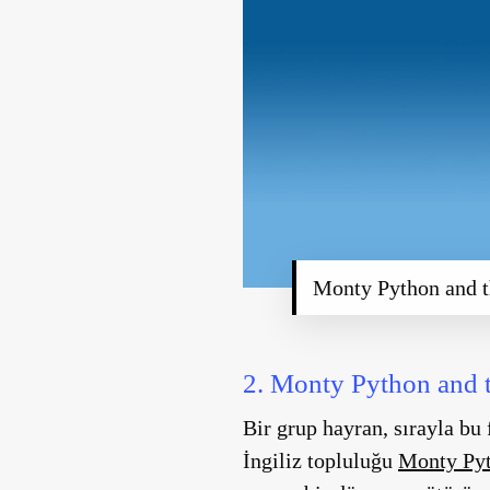
Monty Python and t
2. Monty Python and t
Bir grup hayran, sırayla bu 
İngiliz topluluğu
Monty Py