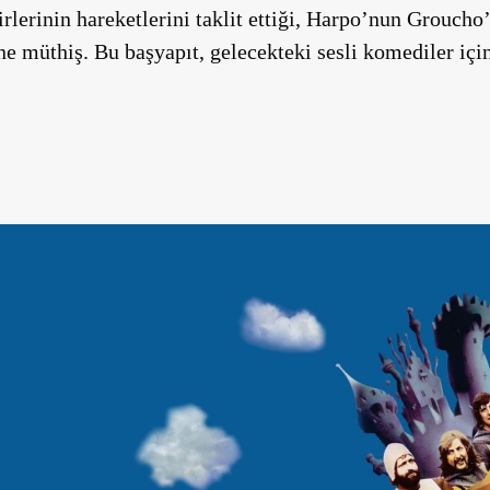
lerinin hareketlerini taklit ettiği, Harpo’nun Groucho
e müthiş. Bu başyapıt, gelecekteki sesli komediler için