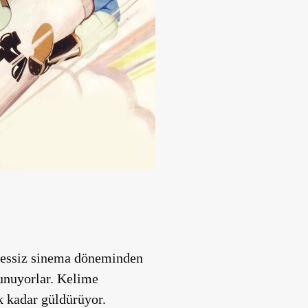
 Sessiz sinema döneminden
unuyorlar. Kelime
k kadar güldürüyor.