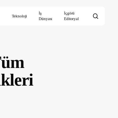
İş
İçgörü
search
Teknoloji
Dünyası
Editoryal
 Tüm
kleri