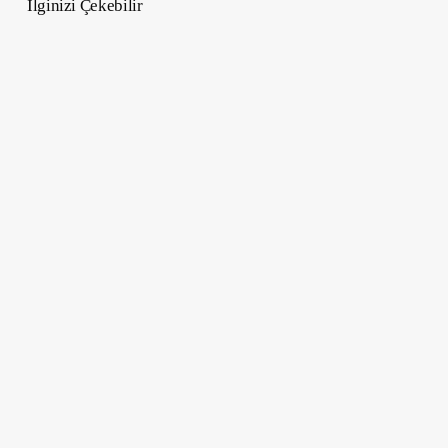
İlginizi Çekebilir
Amazon
Robotik
Devrimi:
600
Bin
İş
Tehlikede