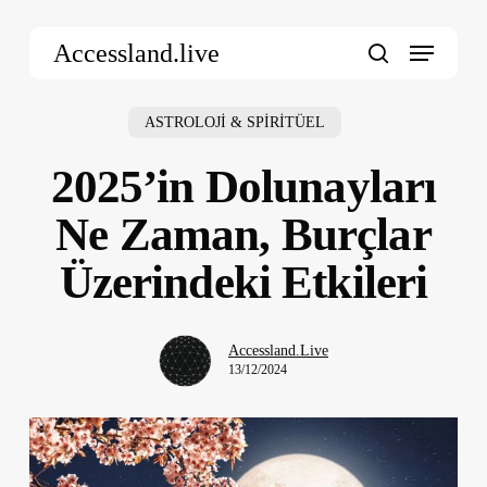
Skip
Menu
to
Accessland.live
main
search
content
ASTROLOJİ & SPİRİTÜEL
2025’in Dolunayları
Ne Zaman, Burçlar
Üzerindeki Etkileri
Accessland.Live
13/12/2024