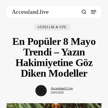
Skip
Menu
to
Accessland.live
main
search
content
GÜZELLİK & STİL
En Popüler 8 Mayo
Trendi – Yazın
Hakimiyetine Göz
Diken Modeller
Accessland.Live
24/03/2026