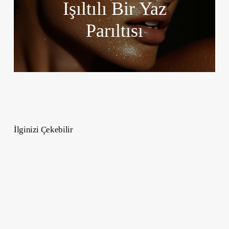
Işıltılı Bir Yaz
Parıltısı
İlginizi Çekebilir
Dünyanın
Gurme
Köşelerine
Seyahat