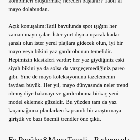
kombinleri oluşturmak; nereden başlanır? Tabii ki
mayo dolabından.
Açık konuşalım:Tatil bavulunda spot ışığını her
zaman mayo çalar. İster yurt dışına uçacak kadar
şanslı olun ister yerel plajlara gidecek olun, iyi bir
mayo veya bikini yaz gardırobunun temelidir.
Hepimizin klasikleri vardır; her yaz giydiğiniz eski
siyah bikini ya da solsa da vazgeçemediğiniz pareo
gibi. Yine de mayo koleksiyonunu tazelemenin
faydası büyük. Her yıl, mayo dünyasında neler trend
olmuş diye bakmayı ve gardırobuma birkaç yeni
model eklemek güzeldir. Bu yüzden tam da yaz
kaçamağınızı planlarken kapsamlı bir araştırmaya
giriştik ve bazı önemli trendler öne çıktı.
En Popüler 8 Mayo Trendi – Radarınızda