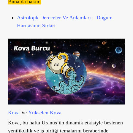
Buna da bakın:
Astrolojik Dereceler Ve Anlamları – Doğum
Haritasının Sırları
Kova
Ve
Yükselen Kova
Kova, bu hafta Uranüs’ün dinamik etkisiyle beslenen
yenilikçilik ve iş birliği temalarını beraberinde