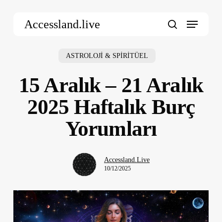
Skip
Menu
to
Accessland.live
main
search
content
ASTROLOJİ & SPİRİTÜEL
15 Aralık – 21 Aralık
2025 Haftalık Burç
Yorumları
Accessland.Live
10/12/2025