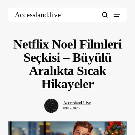
Skip
Menu
to
Accessland.live
main
search
content
Netflix Noel Filmleri
Seçkisi – Büyülü
Aralıkta Sıcak
Hikayeler
Accessland.Live
09/12/2025