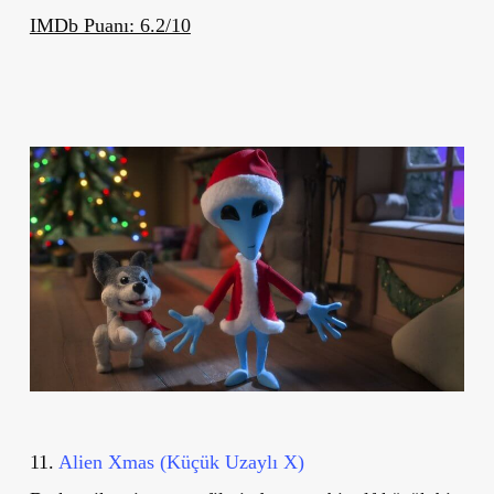
IMDb Puanı: 6.2/10
11.
Alien Xmas (Küçük Uzaylı X)