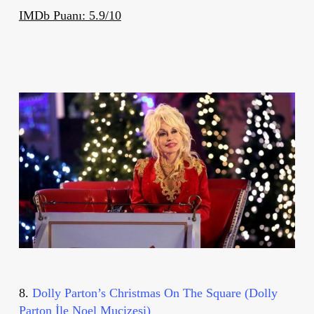
IMDb Puanı: 5.9/10
8.
Dolly Parton’s Christmas On The Square (Dolly
Parton İle Noel Mucizesi)