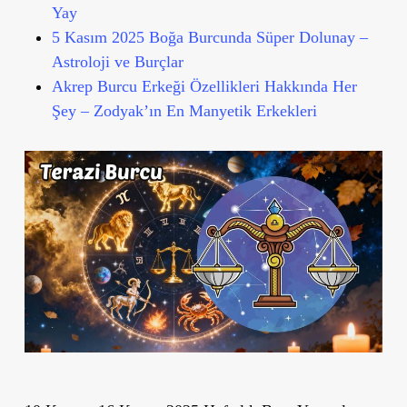
Yay
5 Kasım 2025 Boğa Burcunda Süper Dolunay –
Astroloji ve Burçlar
Akrep Burcu Erkeği Özellikleri Hakkında Her
Şey – Zodyak’ın En Manyetik Erkekleri