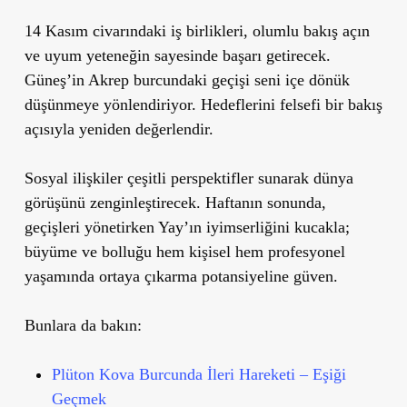
14 Kasım civarındaki iş birlikleri, olumlu bakış açın
ve uyum yeteneğin sayesinde başarı getirecek.
Güneş’in Akrep burcundaki geçişi seni içe dönük
düşünmeye yönlendiriyor. Hedeflerini felsefi bir bakış
açısıyla yeniden değerlendir.
Sosyal ilişkiler çeşitli perspektifler sunarak dünya
görüşünü zenginleştirecek. Haftanın sonunda,
geçişleri yönetirken Yay’ın iyimserliğini kucakla;
büyüme ve bolluğu hem kişisel hem profesyonel
yaşamında ortaya çıkarma potansiyeline güven.
Bunlara da bakın:
Plüton Kova Burcunda İleri Hareketi – Eşiği
Geçmek