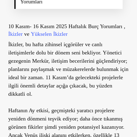
Yorumları
10 Kasım- 16 Kasım 2025 Haftalık Burç Yorumları ,
İkizler
ve
Yükselen İkizler
İkizler, bu hafta zihinsel içgörüler ve canlı
iletişimlerle dolu bir dönem seni bekliyor. Yönetici
gezegenin Merkür, iletişim becerilerini güçlendiriyor;
planlarını paylaşmak ve müzakerelerde bulunmak için
ideal bir zaman. 11 Kasım’da gelecekteki projelerle
ilgili önemli detaylar açığa çıkacak, bu yüzden
dikkatli ol.
Haftanın Ay etkisi, geçmişteki yaratıcı projelere
yeniden dönmeni teşvik ediyor; daha önce tıkanmış
görünen fikirler şimdi yeniden potansiyel kazanıyor.
Ancak Venüs ilişki alanını etkilerken, özellikle 13