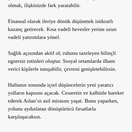
olmak, ilişkinizde fark yaratabilir.
Finansal olarak ileriye dönük düşünmek istikrarlı
kazanç getirecek. Kısa vadeli hevesler yerine uzun
vadeli yatırımlara yönel.
Sağlık açısından aktif ol; ruhunu tazeleyen bilinçli
egzersiz rutinleri oluştur. Sosyal ortamlarda ilham
verici kişilerle tanışabilir, çevreni genişletebilirsin.
Haftanın sonunda içsel düşüncelerin yeni yaratıcı
yolların kapısını açacak. Cesaretin ve kalbinle hareket
ederek Aslan’ın asil mirasını yaşat. Bunu yaparken,
yolunu aydınlatan dönüştürücü fırsatlarla
karşılaşacaksın.