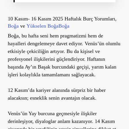
10 Kasım- 16 Kasım 2025 Haftalık Burç Yorumları,
Boğa
ve
Yükselen BoğaBoğa
Boğa, bu hafta seni hem pragmatizmi hem de
hayalleri dengelemeye davet ediyor. Venüs’ün olumlu
etkisiyle çekiciliğin artıyor. Bu da kişisel ve
profesyonel ilişkilerini güçlendiriyor. Haftanın
başında Ay’ın Başak burcundaki geçişi, yarım kalan
işleri kolaylıkla tamamlamanı sağlayacak.
12 Kasım’da kariyer alanında sürpriz bir haber
alacaksın; esneklik senin avantajın olacak.
Venüs’ün Yay burcuna geçmesiyle ilişkiler
derinleşiyor, diyaloglar anlam kazanıyor. 14 Kasım