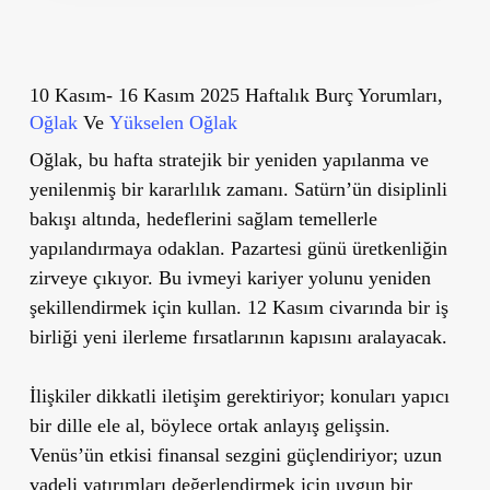
10 Kasım- 16 Kasım 2025 Haftalık Burç Yorumları,
Oğlak
Ve
Yükselen Oğlak
Oğlak, bu hafta stratejik bir yeniden yapılanma ve
yenilenmiş bir kararlılık zamanı. Satürn’ün disiplinli
bakışı altında, hedeflerini sağlam temellerle
yapılandırmaya odaklan. Pazartesi günü üretkenliğin
zirveye çıkıyor. Bu ivmeyi kariyer yolunu yeniden
şekillendirmek için kullan. 12 Kasım civarında bir iş
birliği yeni ilerleme fırsatlarının kapısını aralayacak.
İlişkiler dikkatli iletişim gerektiriyor; konuları yapıcı
bir dille ele al, böylece ortak anlayış gelişsin.
Venüs’ün etkisi finansal sezgini güçlendiriyor; uzun
vadeli yatırımları değerlendirmek için uygun bir