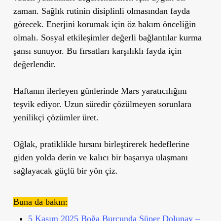
zaman. Sağlık rutinin disiplinli olmasından fayda
görecek. Enerjini korumak için öz bakım önceliğin
olmalı. Sosyal etkileşimler değerli bağlantılar kurma
şansı sunuyor. Bu fırsatları karşılıklı fayda için
değerlendir.
Haftanın ilerleyen günlerinde Mars yaratıcılığını
teşvik ediyor. Uzun süredir çözülmeyen sorunlara
yenilikçi çözümler üret.
Oğlak, pratiklikle hırsını birleştirerek hedeflerine
giden yolda derin ve kalıcı bir başarıya ulaşmanı
sağlayacak güçlü bir yön çiz.
Buna da bakın:
5 Kasım 2025 Boğa Burcunda Süper Dolunay –