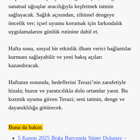
sanatsal uğraşlar aracılığıyla keşfetmek tatmin
sağlayacak. Sağlık açısından, zihinsel dengeye
öncelik ver; içsel uyumu korumak için farkındalık
uygulamalarını günlük rutinine dahil et.
Hafta sonu, sosyal bir etkinlik ilham verici bağlantılar
kurmanı sağlayabilir ve yeni bakış açıları
kazandıracak.
Haftanın sonunda, hedeflerini Terazi’nin zarafetiyle
hizala; huzur ve yaratıcılıkla dolu ortamlar yarat. Bu
kozmik uyuma güven Terazi; seni tatmin, denge ve
dayanıklılığa götürecek.
Buna da bakın:
5 Kasım 2025 Boğa Burcunda Süper Dolunay –