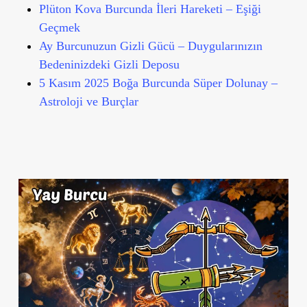
Plüton Kova Burcunda İleri Hareketi – Eşiği
Geçmek
Ay Burcunuzun Gizli Gücü – Duygularınızın
Bedeninizdeki Gizli Deposu
5 Kasım 2025 Boğa Burcunda Süper Dolunay –
Astroloji ve Burçlar