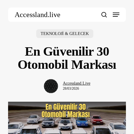
Skip
Menu
to
Accessland.live
main
search
content
TEKNOLOJİ & GELECEK
En Güvenilir 30
Otomobil Markası
Accessland.Live
28/03/2026