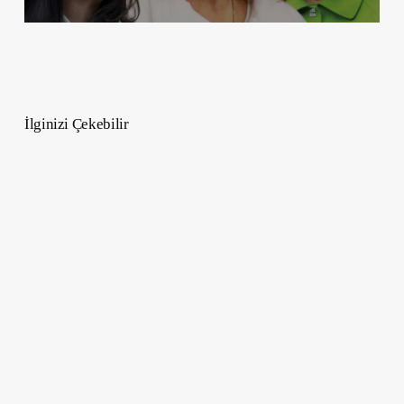
İlginizi Çekebilir
En
İyi
Yapay
Zeka
Belgeselleri
Seçkisi
–
Dünyayı
Değiştiren
Teknolojiye
Yakın