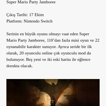
Super Mario Party Jamboree
Çıkış Tarihi: 17 Ekim
Platform: Nintendo Switch
Serinin en büyük oyunu olmayı vaat eden
Super
Mario Party Jamboree
, 110’dan fazla mini oyun ve 22
oynanabilir karakter sunuyor. Ayrıca seride bir ilk
olarak, 20 oyunculu online çok oyunculu mod da
bulunuyor. Beş yeni ve iki eski harita ile eğlence
dorukta olacak.