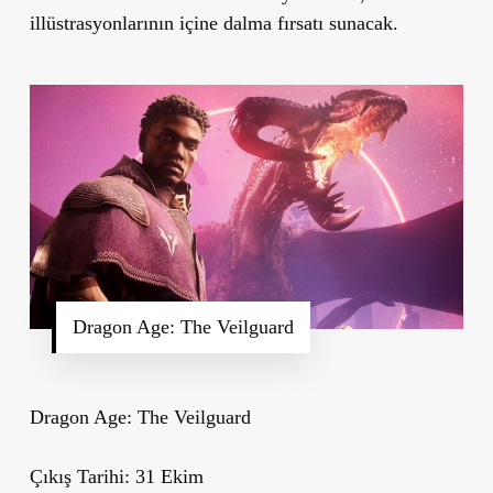
illüstrasyonlarının içine dalma fırsatı sunacak.
Dragon Age: The Veilguard
Dragon Age: The Veilguard
Çıkış Tarihi: 31 Ekim