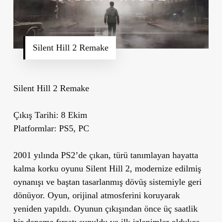
Silent Hill 2 Remake
Silent Hill 2 Remake
Çıkış Tarihi: 8 Ekim
Platformlar: PS5, PC
2001 yılında PS2’de çıkan, türü tanımlayan hayatta
kalma korku oyunu
Silent Hill 2
, modernize edilmiş
oynanışı ve baştan tasarlanmış dövüş sistemiyle geri
dönüyor. Oyun, orijinal atmosferini koruyarak
yeniden yapıldı. Oyunun çıkışından önce üç saatlik
bir deneme fırsatı sunuldu ve ilk izlenimler oldukça