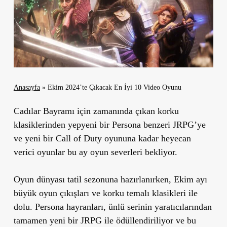
Anasayfa
»
Ekim 2024’te Çıkacak En İyi 10 Video Oyunu
Cadılar Bayramı için zamanında çıkan korku
klasiklerinden yepyeni bir Persona benzeri JRPG’ye
ve yeni bir Call of Duty oyununa kadar heyecan
verici oyunlar bu ay oyun severleri bekliyor.
Oyun dünyası tatil sezonuna hazırlanırken, Ekim ayı
büyük oyun çıkışları ve korku temalı klasikleri ile
dolu. Persona hayranları, ünlü serinin yaratıcılarından
tamamen yeni bir JRPG ile ödüllendiriliyor ve bu