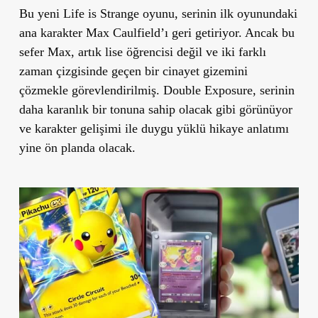
Bu yeni
Life is Strange
oyunu, serinin ilk oyunundaki
ana karakter Max Caulfield’ı geri getiriyor. Ancak bu
sefer Max, artık lise öğrencisi değil ve iki farklı
zaman çizgisinde geçen bir cinayet gizemini
çözmekle görevlendirilmiş.
Double Exposure
, serinin
daha karanlık bir tonuna sahip olacak gibi görünüyor
ve karakter gelişimi ile duygu yüklü hikaye anlatımı
yine ön planda olacak.