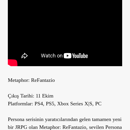
Metaphor: ReFantazio
Çıkış Tarihi: 11 Ekim
Platformlar: PS4, PS5, Xbox Series X|S, PC
Persona serisinin yaratıcılarından gelen tamamen yeni
bir JRPG olan
Metaphor: ReFantazio
, sevilen Persona