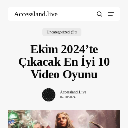
Skip
Menu
to
Accessland.live
main
search
content
Uncategorized @tr
Ekim 2024’te
Çıkacak En İyi 10
Video Oyunu
Accessland.Live
07/10/2024