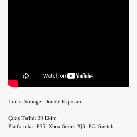
Life is Strange: Double Exposure
Çıkış Tarihi: 29 Ekim
Platformlar: PS5, Xbox Series X|S, PC, Switch