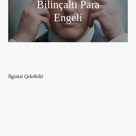
Bilinçaltı Para
Engeli
İlginizi Çekebilir
TikTok
Grup
Sohbetleri
ve
Direkt
Mesajlarda
Çıkartmalar