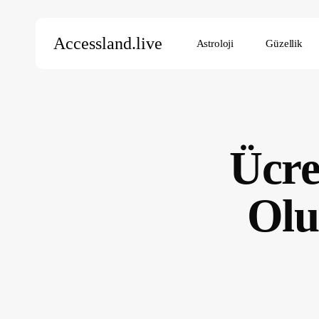
Skip
to
Accessland.live
Astroloji
Güzellik
main
content
Aramak için Enter’a, kapatmak için ESC’ye basın
Ücre
Olu