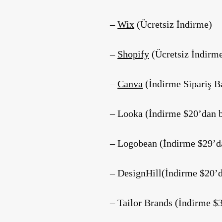
–
Wix
(Ücretsiz İndirme)
–
Shopify
(Ücretsiz İndirm
–
Canva
(İndirme Sipariş Ba
– Looka (İndirme $20’dan b
– Logobean (İndirme $29’da
– DesignHill(İndirme $20’d
– Tailor Brands (İndirme $3