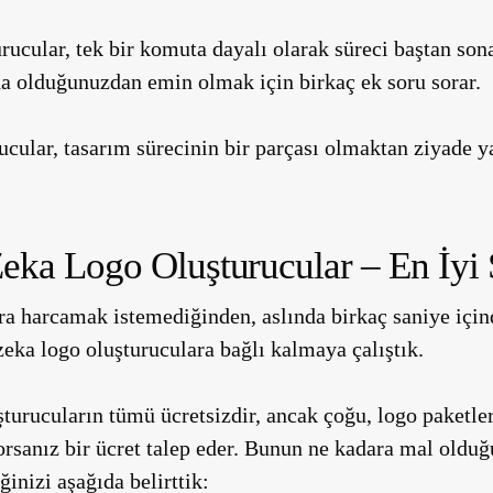
rucular, tek bir komuta dayalı olarak süreci baştan son
ada olduğunuzdan emin olmak için birkaç ek soru sorar.
ucular, tasarım sürecinin bir parçası olmaktan ziyade ya
eka Logo Oluşturucular – En İyi 
ara harcamak istemediğinden, aslında birkaç saniye içind
zeka logo oluşturuculara bağlı kalmaya çalıştık.
şturucuların tümü ücretsizdir, ancak çoğu, logo paketle
orsanız bir ücret talep eder. Bunun ne kadara mal olduğ
inizi aşağıda belirttik: