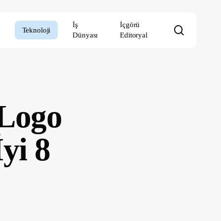
İş
İçgörü
search
Teknoloji
Dünyası
Editoryal
 Logo
yi 8