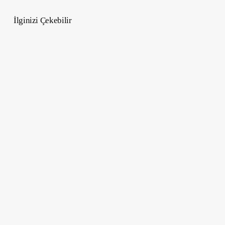
İlginizi Çekebilir
Satürn
9.Evde
–
Entelektüel
Gelişim
ve
Ruhsal
arayış