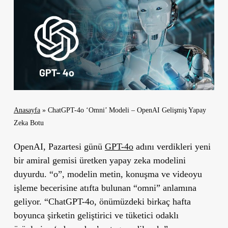
Anasayfa
»
ChatGPT-4o ‘Omni’ Modeli – OpenAI Gelişmiş Yapay
Zeka Botu
OpenAI, Pazartesi günü
GPT-4o
adını verdikleri yeni
bir amiral gemisi üretken yapay zeka modelini
duyurdu. “o”, modelin metin, konuşma ve videoyu
işleme becerisine atıfta bulunan “omni” anlamına
geliyor. “ChatGPT-4o, önümüzdeki birkaç hafta
boyunca şirketin geliştirici ve tüketici odaklı