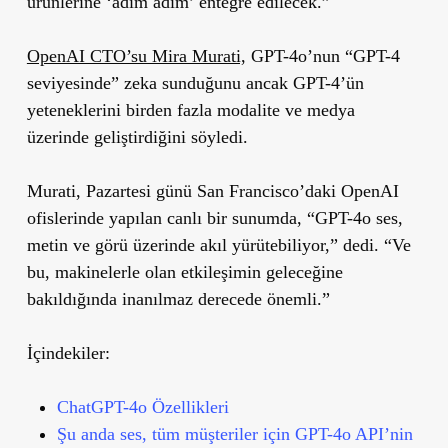
ürünlerine ‘adım adım’ entegre edilecek.”
OpenAI CTO’su Mira Murati,
GPT-4o’nun “GPT-4
seviyesinde” zeka sunduğunu ancak GPT-4’ün
yeteneklerini birden fazla modalite ve medya
üzerinde geliştirdiğini söyledi.
Murati, Pazartesi günü San Francisco’daki OpenAI
ofislerinde yapılan canlı bir sunumda, “GPT-4o ses,
metin ve görü üzerinde akıl yürütebiliyor,” dedi. “Ve
bu, makinelerle olan etkileşimin geleceğine
bakıldığında inanılmaz derecede önemli.”
İçindekiler:
ChatGPT-4o Özellikleri
Şu anda ses, tüm müşteriler için GPT-4o API’nin