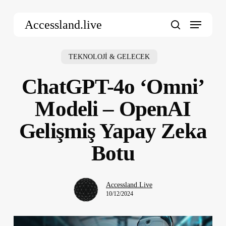
Skip
Menu
to
Accessland.live
main
search
content
TEKNOLOJİ & GELECEK
ChatGPT-4o ‘Omni’
Modeli – OpenAI
Gelişmiş Yapay Zeka
Botu
Accessland.Live
10/12/2024