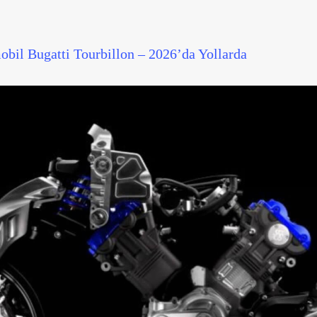
bil Bugatti Tourbillon – 2026’da Yollarda