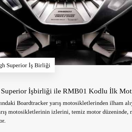
h Superior İş Birliği
Superior İşbirliği ile RMB01 Kodlu İlk Moto
rındaki Boardtracker yarış motosikletlerinden ilham al
arış motosikletlerinin izlerini, temiz motor düzeninde, 
or.