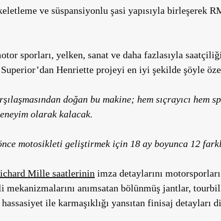
skeletleme ve süspansiyonlu şasi yapısıyla birleşerek 
or sporları, yelken, sanat ve daha fazlasıyla saatçiliği
Superior’dan Henriette projeyi en iyi şekilde şöyle öze
rşılaşmasından doğan bu makine; hem sıçrayıcı hem spri
deneyim olarak kalacak.
ce motosikleti geliştirmek için 18 ay boyunca 12 farkl
ichard Mille saatlerinin
imza detaylarını motorsporları
işli mekanizmalarını anımsatan bölünmüş jantlar, tourbi
assasiyet ile karmaşıklığı yansıtan finisaj detayları d