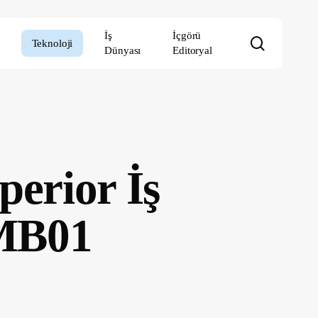
İş
İçgörü
search
Teknoloji
Dünyası
Editoryal
perior İş
RMB01