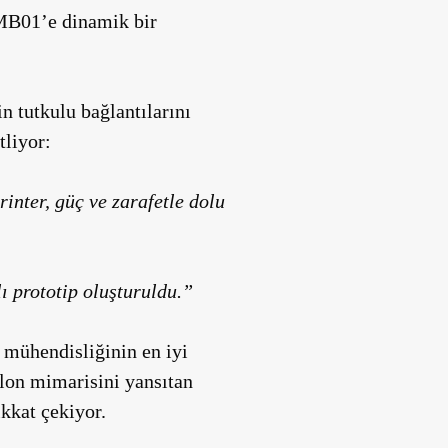
RMB01’e dinamik bir
n tutkulu bağlantılarını
tliyor:
nter, güç ve zarafetle dolu
ı prototip oluşturuldu.”
 mühendisliğinin en iyi
llon mimarisini yansıtan
ikkat çekiyor.