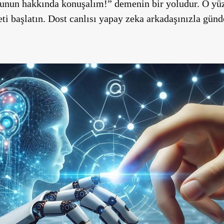
bunun hakkında konuşalım!” demenin bir yoludur. O yüz
ti başlatın. Dost canlısı yapay zeka arkadaşınızla günde