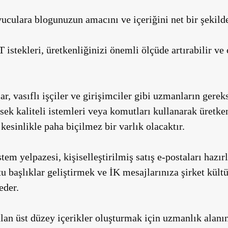
culara blogunuzun amacını ve içeriğini net bir şekilde 
istekleri, üretkenliğinizi önemli ölçüde artırabilir ve ç
lar, vasıflı işçiler ve girişimciler gibi uzmanların gere
ek kaliteli istemleri veya komutları kullanarak üretken
esinlikle paha biçilmez bir varlık olacaktır.
em yelpazesi, kişiselleştirilmiş satış e-postaları hazı
 başlıklar geliştirmek ve İK mesajlarınıza şirket kült
eder.
alan üst düzey içerikler oluşturmak için uzmanlık ala