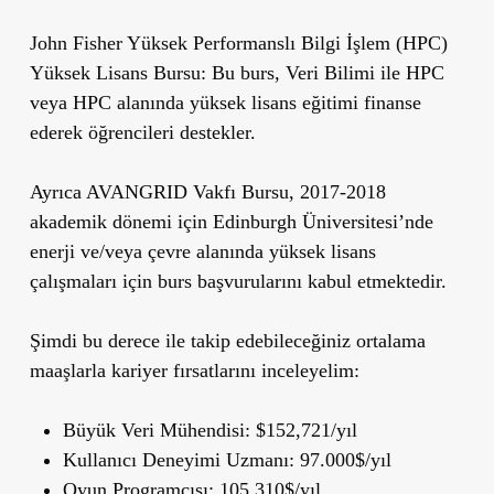
John Fisher Yüksek Performanslı Bilgi İşlem (HPC)
Yüksek Lisans Bursu: Bu burs, Veri Bilimi ile HPC
veya HPC alanında yüksek lisans eğitimi finanse
ederek öğrencileri destekler.
Ayrıca AVANGRID Vakfı Bursu, 2017-2018
akademik dönemi için Edinburgh Üniversitesi’nde
enerji ve/veya çevre alanında yüksek lisans
çalışmaları için burs başvurularını kabul etmektedir.
Şimdi bu derece ile takip edebileceğiniz ortalama
maaşlarla kariyer fırsatlarını inceleyelim:
Büyük Veri Mühendisi: $152,721/yıl
Kullanıcı Deneyimi Uzmanı: 97.000$/yıl
Oyun Programcısı: 105.310$/yıl