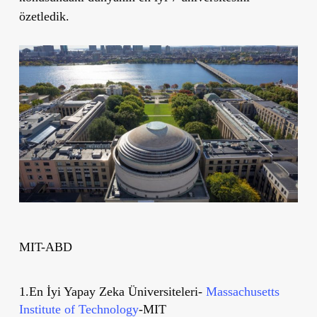
özetledik.
MIT-ABD
1.En İyi Yapay Zeka Üniversiteleri-
Massachusetts
Institute of Technology
-MIT