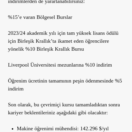
indirimlerden de yararlanabilirsiniz:
%15’e varan Bölgesel Burslar
2023/24 akademik yılı için tam yüksek lisans ödülü
için Birleşik Krallık’ta ikamet eden öğrencilere
yönelik %10 Birleşik Krallık Bursu
Liverpool Üniversitesi mezunlarına %10 indirim
Öğrenim ücretinin tamamının peşin ödenmesinde %5
indirim
Son olarak, bu çevrimiçi kursu tamamladıktan sonra
kariyer beklentileriniz aşağıdaki gibi olacaktır:
Makine öğrenimi mühendisi: 142.296 $/yıl