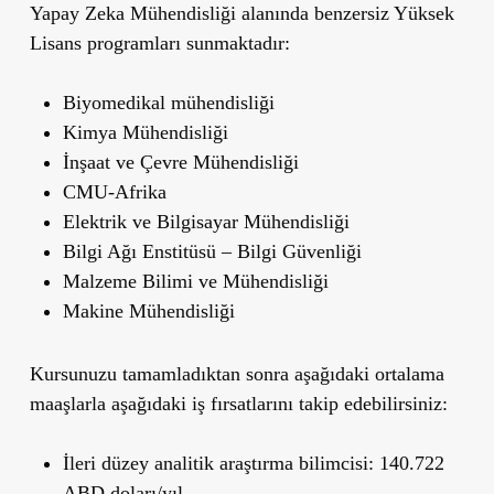
Yapay Zeka Mühendisliği alanında benzersiz Yüksek
Lisans programları sunmaktadır:
Biyomedikal mühendisliği
Kimya Mühendisliği
İnşaat ve Çevre Mühendisliği
CMU-Afrika
Elektrik ve Bilgisayar Mühendisliği
Bilgi Ağı Enstitüsü – Bilgi Güvenliği
Malzeme Bilimi ve Mühendisliği
Makine Mühendisliği
Kursunuzu tamamladıktan sonra aşağıdaki ortalama
maaşlarla aşağıdaki iş fırsatlarını takip edebilirsiniz:
İleri düzey analitik araştırma bilimcisi: 140.722
ABD doları/yıl