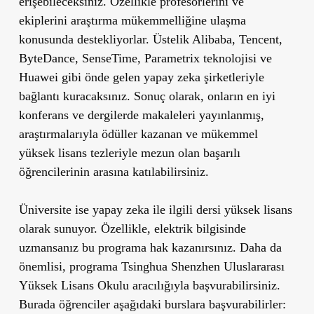
erişebileceksiniz. Özellikle profesörlerini ve
ekiplerini araştırma mükemmelliğine ulaşma
konusunda destekliyorlar. Üstelik Alibaba, Tencent,
ByteDance, SenseTime, Parametrix teknolojisi ve
Huawei gibi önde gelen yapay zeka şirketleriyle
bağlantı kuracaksınız. Sonuç olarak, onların en iyi
konferans ve dergilerde makaleleri yayınlanmış,
araştırmalarıyla ödüller kazanan ve mükemmel
yüksek lisans tezleriyle mezun olan başarılı
öğrencilerinin arasına katılabilirsiniz.
Üniversite ise yapay zeka ile ilgili dersi yüksek lisans
olarak sunuyor. Özellikle, elektrik bilgisinde
uzmansanız bu programa hak kazanırsınız. Daha da
önemlisi, programa Tsinghua Shenzhen Uluslararası
Yüksek Lisans Okulu aracılığıyla başvurabilirsiniz.
Burada öğrenciler aşağıdaki burslara başvurabilirler: