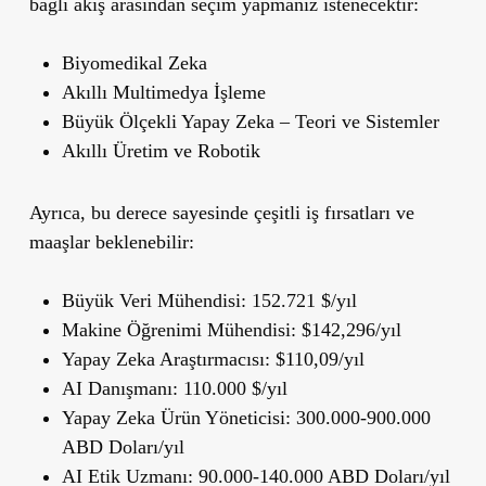
bağlı akış arasından seçim yapmanız istenecektir:
Biyomedikal Zeka
Akıllı Multimedya İşleme
Büyük Ölçekli Yapay Zeka – Teori ve Sistemler
Akıllı Üretim ve Robotik
Ayrıca, bu derece sayesinde çeşitli iş fırsatları ve
maaşlar beklenebilir:
Büyük Veri Mühendisi: 152.721 $/yıl
Makine Öğrenimi Mühendisi: $142,296/yıl
Yapay Zeka Araştırmacısı: $110,09/yıl
AI Danışmanı: 110.000 $/yıl
Yapay Zeka Ürün Yöneticisi: 300.000-900.000
ABD Doları/yıl
AI Etik Uzmanı: 90.000-140.000 ABD Doları/yıl