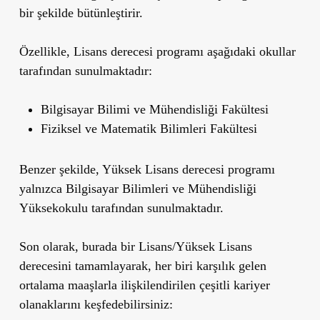
bir şekilde bütünleştirir.
Özellikle, Lisans derecesi programı aşağıdaki okullar
tarafından sunulmaktadır:
Bilgisayar Bilimi ve Mühendisliği Fakültesi
Fiziksel ve Matematik Bilimleri Fakültesi
Benzer şekilde, Yüksek Lisans derecesi programı
yalnızca Bilgisayar Bilimleri ve Mühendisliği
Yüksekokulu tarafından sunulmaktadır.
Son olarak, burada bir Lisans/Yüksek Lisans
derecesini tamamlayarak, her biri karşılık gelen
ortalama maaşlarla ilişkilendirilen çeşitli kariyer
olanaklarını keşfedebilirsiniz: