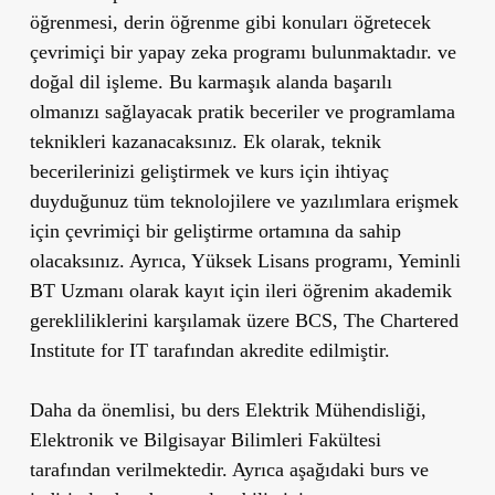
öğrenmesi, derin öğrenme gibi konuları öğretecek
çevrimiçi bir yapay zeka programı bulunmaktadır. ve
doğal dil işleme. Bu karmaşık alanda başarılı
olmanızı sağlayacak pratik beceriler ve programlama
teknikleri kazanacaksınız. Ek olarak, teknik
becerilerinizi geliştirmek ve kurs için ihtiyaç
duyduğunuz tüm teknolojilere ve yazılımlara erişmek
için çevrimiçi bir geliştirme ortamına da sahip
olacaksınız. Ayrıca, Yüksek Lisans programı, Yeminli
BT Uzmanı olarak kayıt için ileri öğrenim akademik
gerekliliklerini karşılamak üzere BCS, The Chartered
Institute for IT tarafından akredite edilmiştir.
Daha da önemlisi, bu ders Elektrik Mühendisliği,
Elektronik ve Bilgisayar Bilimleri Fakültesi
tarafından verilmektedir. Ayrıca aşağıdaki burs ve