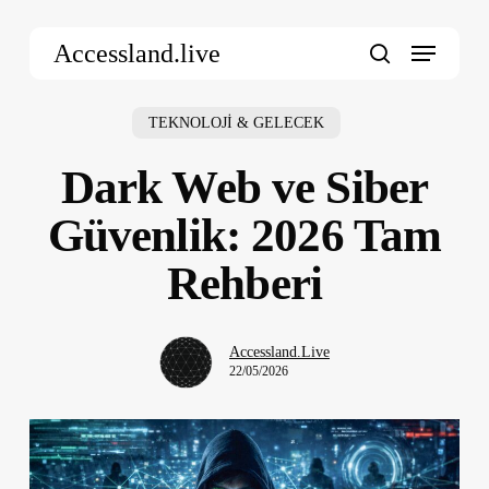
Skip
Menu
to
Accessland.live
main
search
content
TEKNOLOJİ & GELECEK
Dark Web ve Siber
Güvenlik: 2026 Tam
Rehberi
Accessland.Live
22/05/2026