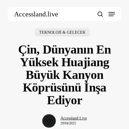
Skip
Menu
to
Accessland.live
main
search
content
TEKNOLOJİ & GELECEK
Çin, Dünyanın En
Yüksek Huajiang
Büyük Kanyon
Köprüsünü İnşa
Ediyor
Accessland.Live
29/04/2025