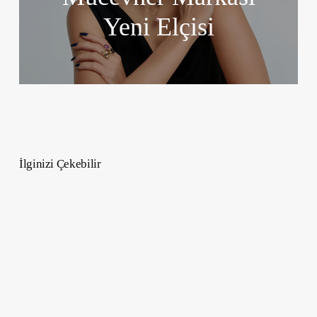
Yeni Elçisi
İlginizi Çekebilir
Kirpik
Lifting
Uygulaması
Nedir,
Faydaları
Ve
Riskleri