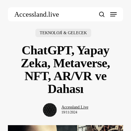
Skip
Menu
to
Accessland.live
main
search
content
TEKNOLOJİ & GELECEK
ChatGPT, Yapay
Zeka, Metaverse,
NFT, AR/VR ve
Dahası
Accessland.Live
19/11/2024