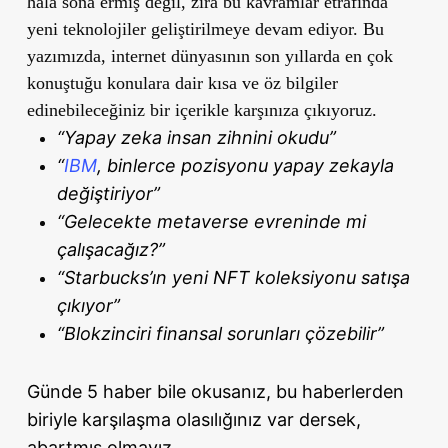
hâlâ sona ermiş değil, zira bu kavramlar etrafında
yeni teknolojiler geliştirilmeye devam ediyor. Bu
yazımızda, internet dünyasının son yıllarda en çok
konuştuğu konulara dair kısa ve öz bilgiler
edinebileceğiniz bir içerikle karşınıza çıkıyoruz.
“Yapay zeka insan zihnini okudu”
“
IBM
, binlerce pozisyonu yapay zekayla
değiştiriyor”
“Gelecekte metaverse evreninde mi
çalışacağız?”
“Starbucks’ın yeni NFT koleksiyonu satışa
çıkıyor”
“Blokzinciri finansal sorunları çözebilir”
Günde 5 haber bile okusanız, bu haberlerden
biriyle karşılaşma olasılığınız var dersek,
abartmış olmayız.