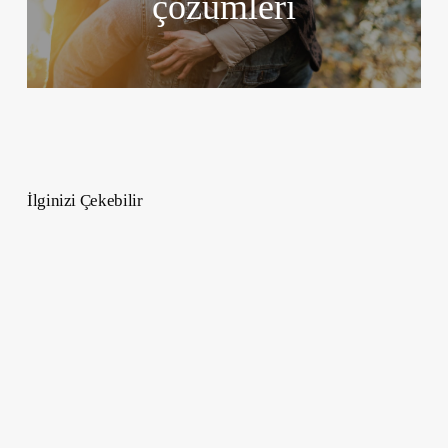
çözümleri
İlginizi Çekebilir
Koç
Burcu
Erkeği
Özellikleri
Hakkında
Herşey