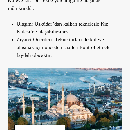
Kuleye kısa bir tekne yolculuğu ile ulaşmak
mümkündür.
Ulaşım
: Üsküdar
’
dan kalkan teknelerle Kız
Kulesi
’
ne ulaşabilirsiniz.
Ziyaret Önerileri
: Tekne turları ile kuleye
ulaşmak için önceden saatleri kontrol etmek
faydalı olacaktır.