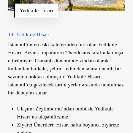
Yedikule Hisarı
14. Yedikule Hisarı
İstanbul
’
un en eski kalelerinden biri olan
Yedikule
Hisarı
, Bizans İmparatoru Theodosius tarafından inşa
ettirilmiştir. Osmanlı döneminde zindan olarak
kullanılan bu kale, şehrin fethinden sonra önemli bir
savunma noktası olmuştur. Yedikule Hisarı,
İstanbul
’
da gezilecek tarihi yerler arasında unutulmaz
bir deneyim sunar.
Ulaşım
: Zeytinburnu
’
ndan otobüsle Yedikule
Hisarı’na ulaşabilirsiniz.
Ziyaret Önerileri
: Hisar, hafta boyunca ziyarete
açıktır.