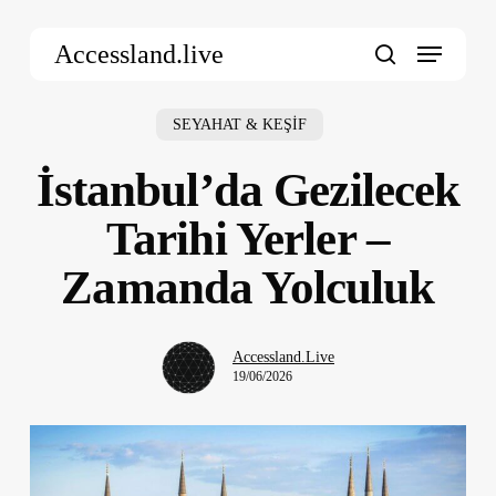
Skip
Menu
to
Accessland.live
main
search
content
SEYAHAT & KEŞİF
İstanbul’da Gezilecek
Tarihi Yerler –
Zamanda Yolculuk
Accessland.Live
19/06/2026