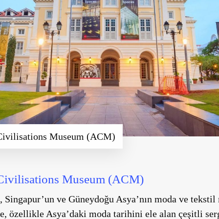
Civilisations Museum (ACM)
Civilisations Museum (ACM)
 Singapur’un ve Güneydoğu Asya’nın moda ve tekstil 
, özellikle Asya’daki moda tarihini ele alan çeşitli ser