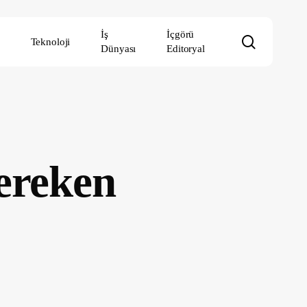
İş
İçgörü
search
Teknoloji
Dünyası
Editoryal
ereken