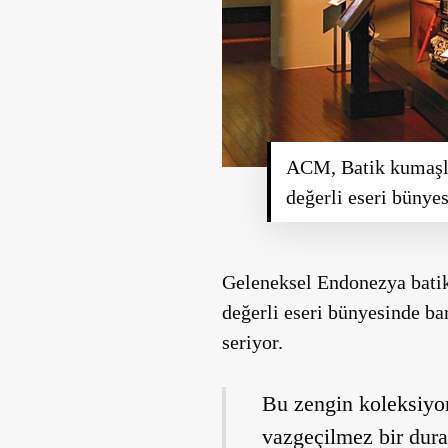
ACM, Batik kumaşları
değerli eseri bünyes
Geleneksel Endonezya batik 
değerli eseri bünyesinde b
seriyor.
Bu zengin koleksiyo
vazgeçilmez bir durak