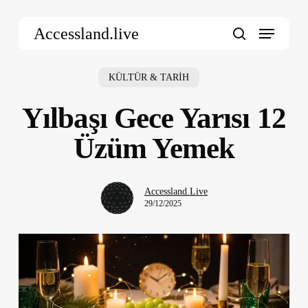
Skip
Menu
to
Accessland.live
main
search
content
KÜLTÜR & TARİH
Yılbaşı Gece Yarısı 12
Üzüm Yemek
Accessland.Live
29/12/2025