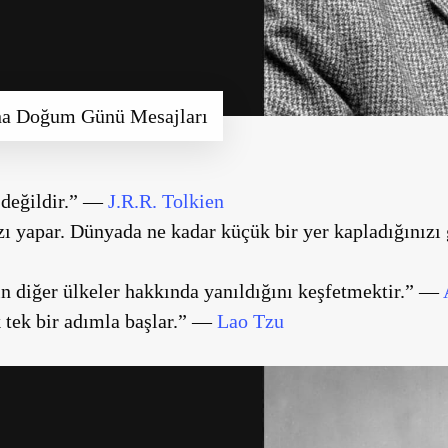
ına Doğum Günü Mesajları
 değildir.” —
J.R.R. Tolkien
ı yapar. Dünyada ne kadar küçük bir yer kapladığınızı
n diğer ülkeler hakkında yanıldığını keşfetmektir.” —
k tek bir adımla başlar.” —
Lao Tzu