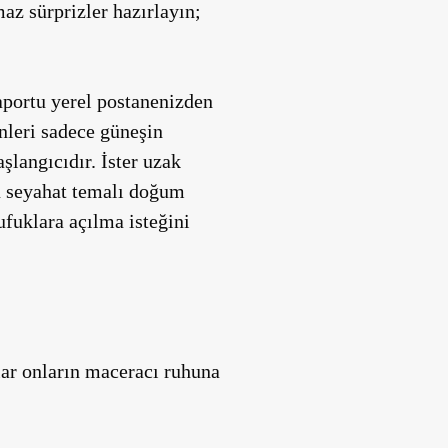
az sürprizler hazırlayın;
aportu yerel postanenizden
nleri sadece güneşin
şlangıcıdır. İster uzak
 bu seyahat temalı doğum
fuklara açılma isteğini
ılar onların maceracı ruhuna