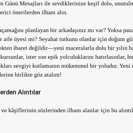
Günü Mesajları ile sevdiklerinize keşif dolu, unutulm
erici önerilerden ilham alın.
açamağını planlayan bir arkadaşınız mı var? Yoksa pas
r aile üyesi mi? Seyahat tutkunu olanlar için doğum gü
kten ibaret değildir—yeni maceralarla dolu bir yılın ba
kursunlar, ister son epik yolculuklarını hatırlasınlar,
kları sevgiyi kutlamanın mükemmel bir yoludur. Yeni u
erine birlikte göz atalım!
erden Alıntılar
ve kâşiflerinin sözlerinden ilham alanlar için bu alınt