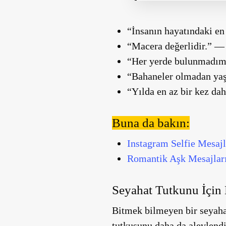
“İnsanın hayatındaki en
“Macera değerlidir.” —
“Her yerde bulunmadım
“Bahaneler olmadan yaş
“Yılda en az bir kez da
Buna da bakın:
Instagram Selfie Mesajl
Romantik Aşk Mesajları
Seyahat Tutkunu İçin
Bitmek bilmeyen bir seyahat
tutkusunu daha da alevlendi