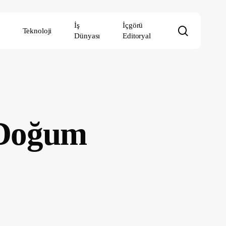
İş
İçgörü
search
Teknoloji
Dünyası
Editoryal
 Doğum