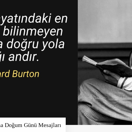
ına Doğum Günü Mesajları