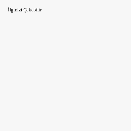
İlginizi Çekebilir
E-
ticarette
başarılı
olmak