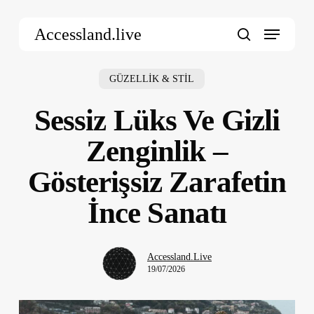
Skip
Menu
to
Accessland.live
main
search
content
GÜZELLİK & STİL
Sessiz Lüks Ve Gizli
Zenginlik –
Gösterişsiz Zarafetin
İnce Sanatı
Accessland.Live
19/07/2026