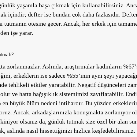
ünlük yaşamla başa çıkmak için kullanabilirsiniz. Anca
ak içindir; defter ise bundan çok daha fazlasıdır. Defte
ı tutmanın ötesine geçer. Ancak, her erkek için tamame
den işe yarar.
tmalı?
ta zorlanmazlar. Aslında, araştırmalar kadınların %67
eğini, erkeklerin ise sadece %55’inin aynı şeyi yapaca
de tehlikeli etkiler yaratabilir. Negatif düşünceleri za
r ve hatta bağışıklık sistemimizi zayıflatabilir. Endişe
n en büyük ölüm nedeni intihardır. Bu yüzden erkekler
ruz. Ancak, arkadaşlarınızla konuşmakta zorlanıyor ol
iniyor olsanız da, günlük tutmak size özel bir alan s
k, aslında nasıl hissettiğinizi hızlıca keşfedebilirsiniz