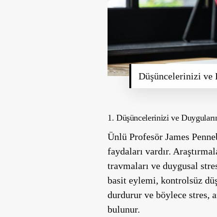
Düşüncelerinizi v
1. Düşüncelerinizi ve Duyguları
Ünlü Profesör James Penneb
faydaları vardır. Araştırma
travmaları ve duygusal str
basit eylemi, kontrolsüz dü
durdurur ve böylece stres, 
bulunur.