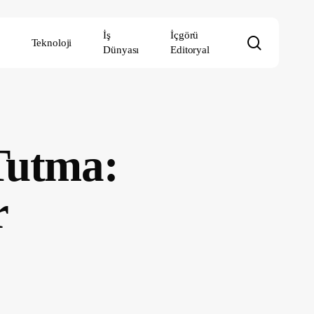
İş
İçgörü
search
Teknoloji
Dünyası
Editoryal
Tutma:
r