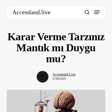
Skip
Menu
to
Accessland.live
main
search
content
Karar Verme Tarzınız
Mantık mı Duygu
mu?
Accessland.Live
27/06/2025