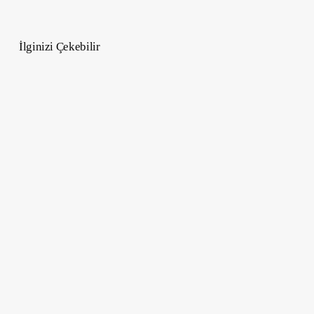
İlginizi Çekebilir
En
İyi
27
Spiritüel
Film