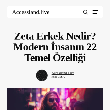
Skip
Menu
to
Accessland.live
main
search
content
Zeta Erkek Nedir?
Modern İnsanın 22
Temel Özelliği
Accessland.Live
08/08/2025