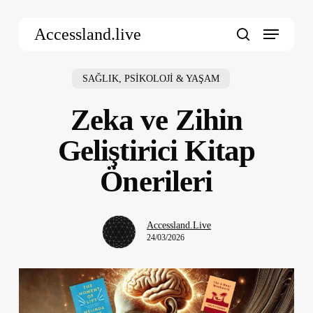
Skip
Menu
to
Accessland.live
main
search
content
SAĞLIK, PSİKOLOJİ & YAŞAM
Zeka ve Zihin
Geliştirici Kitap
Önerileri
Accessland.Live
24/03/2026