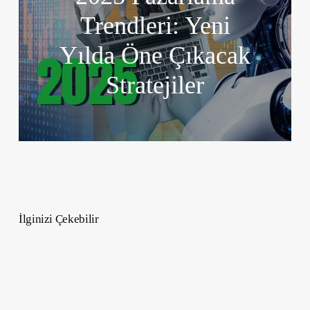
Trendleri: Yeni
Yılda Öne Çıkacak
Stratejiler
İlginizi Çekebilir
Aşk
Bombası
Olan
3