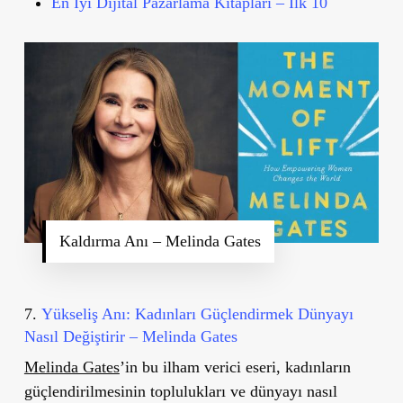
En İyi Dijital Pazarlama Kitapları – İlk 10
Kaldırma Anı – Melinda Gates
7.
Yükseliş Anı: Kadınları Güçlendirmek Dünyayı
Nasıl Değiştirir
– Melinda Gates
Melinda Gates
’
in bu ilham verici eseri, kadınların
güçlendirilmesinin toplulukları ve dünyayı nasıl