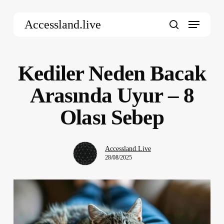
Skip
Menu
to
Accessland.live
main
search
content
Kediler Neden Bacak
Arasında Uyur – 8
Olası Sebep
Accessland.Live
28/08/2025