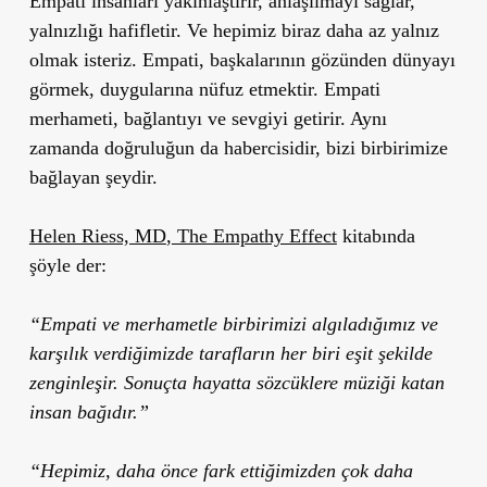
Empati insanları yakınlaştırır, anlaşılmayı sağlar,
yalnızlığı hafifletir. Ve hepimiz biraz daha az yalnız
olmak isteriz. Empati, başkalarının gözünden dünyayı
görmek, duygularına nüfuz etmektir. Empati
merhameti, bağlantıyı ve sevgiyi getirir. Aynı
zamanda doğruluğun da habercisidir, bizi birbirimize
bağlayan şeydir.
Helen Riess, MD
,
The Empathy Effect
kitabında
şöyle der:
“Empati ve merhametle birbirimizi algıladığımız ve
karşılık verdiğimizde tarafların her biri eşit şekilde
zenginleşir. Sonuçta hayatta sözcüklere müziği katan
insan bağıdır.”
“Hepimiz, daha önce fark ettiğimizden çok daha