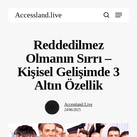
Skip
Menu
to
Accessland.live
main
search
content
Reddedilmez
Olmanın Sırrı –
Kişisel Gelişimde 3
Altın Özellik
Accessland.Live
24/06/2025