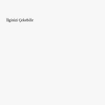
İlginizi Çekebilir
29
Mart
2025
Koç
Burcu
Güneş
Tutulması:
Yeni
Bir
Dönem
ve
Burçlara
Etkileri