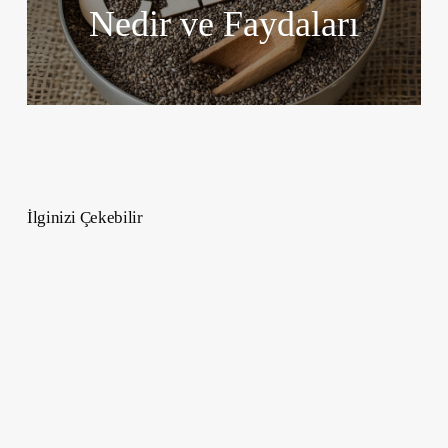
Nedir ve Faydaları
İlginizi Çekebilir
Dünyanın
En
Güçlü
Pasaportları
–
2024
Yılında
Singapur