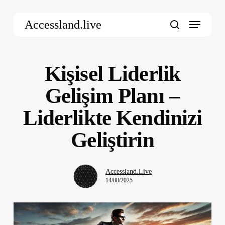
Skip
Menu
to
Accessland.live
main
search
content
Kişisel Liderlik
Gelişim Planı –
Liderlikte Kendinizi
Geliştirin
Accessland.Live
14/08/2025