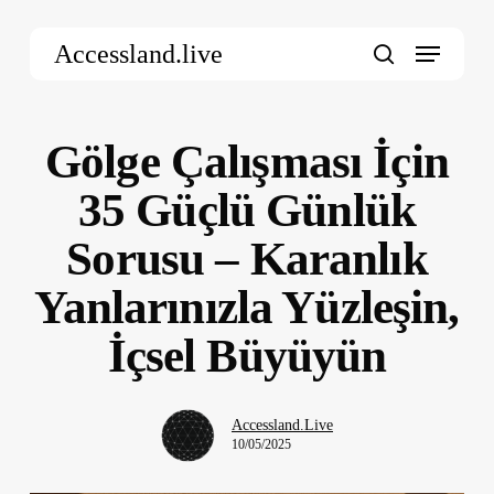
Skip
Menu
to
Accessland.live
main
search
content
Gölge Çalışması İçin
35 Güçlü Günlük
Sorusu – Karanlık
Yanlarınızla Yüzleşin,
İçsel Büyüyün
Accessland.Live
10/05/2025